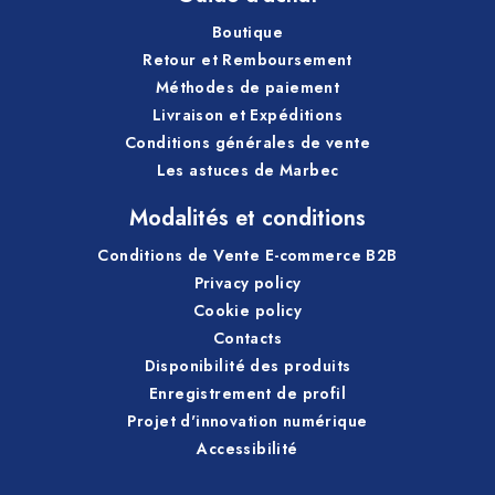
Boutique
Retour et Remboursement
Durée et entretien
Méthodes de paiement
Livraison et Expéditions
L’utilisation régulière des produits permet de limiter
Conditions générales de vente
l’accumulation des salissures. Ainsi, le nettoyage
Les astuces de Marbec
devient plus simple et plus rapide. De plus, les
surfaces restent propres plus longtemps.
Modalités et conditions
Les accessoires contribuent également à la continuité
Conditions de Vente E-commerce B2B
du résultat. Le chiffon est lavable et réutilisable. En
Privacy policy
outre, les éponges permettent une meilleure
Cookie policy
organisation des zones de nettoyage.
Contacts
Disponibilité des produits
Enregistrement de profil
Limites techniques
Projet d'innovation numérique
Accessibilité
ne pas utiliser
SANI-KAL BIO
sur matériaux
sensibles aux acides