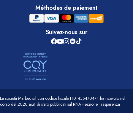
SHOWER BRILL
ne remplace pas un détartrant
Méthodes de paiement
ne pas utiliser
PULIFUMO®
sur aluminium non
protégé
tester
PULIMUFFE®
sur surfaces sensibles
Suivez-nous sur
ne pas utiliser
PULI TEX
sur matériaux
sensibles à l’eau
toujours vérifier la compatibilité des surfaces
La società Marbec srl con codice fiscale IT01455470474 ha ricevuto nel
corso del 2020 aiuti di stato pubblicati sul RNA - sezione Trasparenza