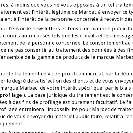
ires, à moins que vous ne vous opposiez à un tel traitem
traitement est l’intérêt légitime de Marbec à envoyer ce 
lent à l’intérêt de la personne concernée à recevoir de
r l’envoi de newsletters et l’envoi de matériel publicita
s d’outils automatisés tels que les e-mails et les messa
entement de la personne concernée. Le consentement au 
it de ne pas consentir au traitement des données à des 
 à l’ensemble de la gamme de produits de la marque Marbe
r le traitement de votre profil commercial, par la détect
ler le degré de satisfaction des clients et de vous envoyer
arque Marbec, de votre intérêt spécifique, par le biais d
 profilage
). La base juridique du traitement est le con
 à des fins de profilage est purement facultatif. Le fai
ofilage entraînera l’impossibilité pour Marbec de traiter
que de vous envoyer du matériel publicitaire, relatif à l
fiquement ;