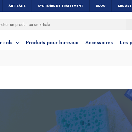
ARTISANS
SYSTÈMES DE TRAITEMENT
BLOG
LES AS
r sols
Produits pour bateaux
Accessoires
Les 
 cérame et céramique
toyage Salle de Bain
Nettoyage Vitres 
Linoléum, PVC e
Caoutchouc
Menuiseries