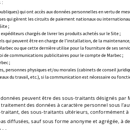
 :
s publiques) qui ont accès aux données personnelles en vertu de me
ises qui gèrent les circuits de paiement nationaux ou internationa
ite ;
expéditeurs chargés de livrer les produits achetés sur le Site ;
s qui peuvent être en charge de l’installation, de la maintenance,
Marbec ou que cette dernière utilise pour la fourniture de ses servic
voi de communications publicitaires pour le compte de Marbec ;
bec ;
es, personnes physiques et/ou morales (cabinets de conseil juridique
x du travail, etc.), si la communication est nécessaire ou foncti
données peuvent être des sous-traitants désignés par M
traitement des données à caractère personnel sous l’auto
s-traitant, des sous-traitants ultérieurs, conformément à 
s diffusées, sauf sous forme anonyme et agrégée, à des 