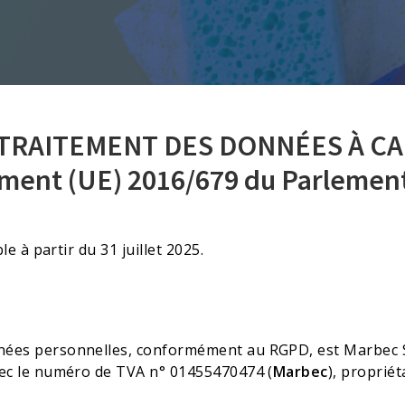
Terrazzo et ciment
Accessoires
 TRAITEMENT DES DONNÉES À C
ent (UE) 2016/679 du Parlement
le à partir du 31 juillet 2025.
ées personnelles, conformément au RGPD, est Marbec S.R.L
vec le numéro de TVA n° 01455470474 (
Marbec
), propriét