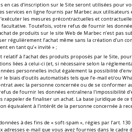
en cas d’inscription sur le Site seront utilisées pour v
les services en ligne fournis par Marbec aux utilisateurs 
d’exécuter les mesures précontractuelles et contractuel
facultative. Toutefois, votre refus de fournir les donnée
 d’achat de produits sur le site Web de Marbec n’est pas 
aliser régulièrement l’achat même sans la création d’un c
t en tant qu’« invité » ;
at relatif à l’achat des produits proposés par le Site, po
ions liées à celui-ci (et, si nécessaire selon la réglement
données personnelles inclut également la possibilité d’e
 le biais d’outils automatisés tels que l’e-mail et/ou Wh
contrat avec la personne concernée ou de se conformer au
refus de fournir les données entraînera l’impossibilité d’
rappeler de finaliser un achat. La base juridique de ce t
n équivalent à l’intérêt de la personne concernée à rec
onnées à des fins de « soft-spam », régies par l’art. 130
é aux adresses e-mail que vous avez fournies dans le cadr