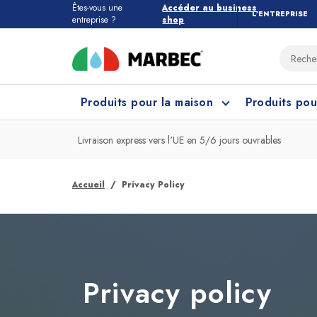
Êtes-vous une
Accéder au business
L’ENTREPRISE
entreprise ?
shop
Produits pour la maison
Produits pou
Livraison express vers l'UE en 5/6 jours ouvrables
Tous les produits pour la maison
Quel étage devez-vous nettoyer ?
Accueil
Privacy Policy
Marbres et Pierres
Nettoyage Cuisine
Grès
Net
Privacy policy