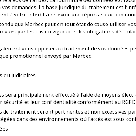
one à vos demandes. La fourniture des données est facult
 vos demandes. La base juridique du traitement est l’int
alent à votre intérêt à recevoir une réponse aux commun
entendu que Marbec peut en tout état de cause utiliser v
évues par les lois en vigueur et les obligations découlan
lement vous opposer au traitement de vos données pers
nique promotionnel envoyé par Marbec.
 ou judiciaires.
s sera principalement effectué à l’aide de moyens élect
r sécurité et leur confidentialité conformément au RGPD
s de traitement seront pertinentes et non excessives par
égées dans des environnements où l’accès est sous cont
nées