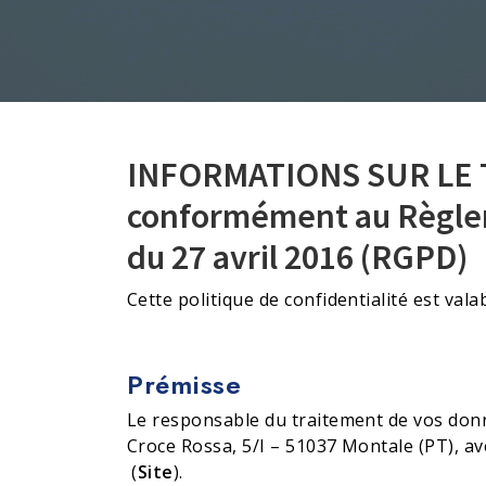
Lessive et Textiles
Bois et Parquet
INFORMATIONS SUR LE
conformément au Règlem
du 27 avril 2016 (RGPD)
Cette politique de confidentialité est valab
Prémisse
Le responsable du traitement de vos donn
Croce Rossa, 5/I – 51037 Montale (PT), a
(
Site
).