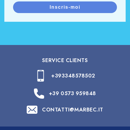
Inscris-moi
SERVICE CLIENTS
+393348578502
+39 0573 959848
CONTATTI@MARBEC.IT