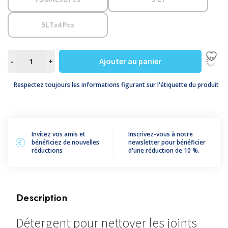
5LTx4Pcs
quantité
Ajouter au panier
-
+
de
PULI
Respectez toujours les informations figurant sur l'étiquette du produit
FUGHE
Invitez vos amis et
Inscrivez-vous à notre
bénéficiez de nouvelles
newsletter pour bénéficier
réductions
d'une réduction de 10 %.
Description
Détergent pour nettoyer les joints