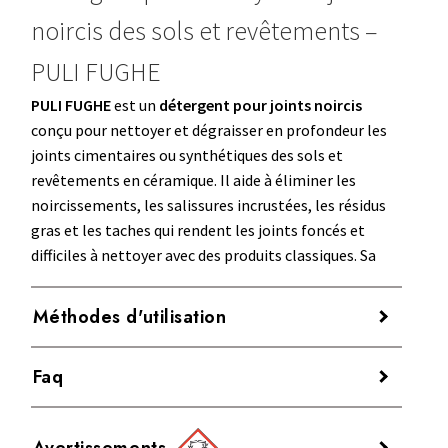
noircis des sols et revêtements –
PULI FUGHE
PULI FUGHE
est un
détergent pour joints noircis
conçu pour nettoyer et dégraisser en profondeur les
joints cimentaires ou synthétiques des sols et
revêtements en céramique. Il aide à éliminer les
noircissements, les salissures incrustées, les résidus
gras et les taches qui rendent les joints foncés et
difficiles à nettoyer avec des produits classiques. Sa
formule alcaline agit efficacement sur les joints sales
du
grès cérame, des monocuissons, des bicuissons,
Méthodes d'utilisation
de la porcelaine, des mosaïques en verre et du
klinker
. De plus, elle aide à restaurer l’aspect d’origine
PULI FUGHE
s’applique directement sur les joints
Faq
des surfaces sans abîmer les carreaux céramiques.
cimentaires ou synthétiques des sols et revêtements
en céramique. Il est recommandé pour le nettoyage
À quoi sert PULI FUGHE ?
en profondeur des joints noircis par les salissures, les
Avertissements