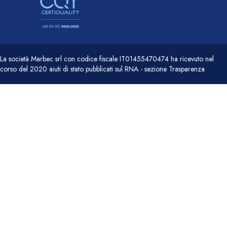
La società Marbec srl con codice fiscale IT01455470474 ha ricevuto nel
corso del 2020 aiuti di stato pubblicati sul RNA - sezione Trasparenza