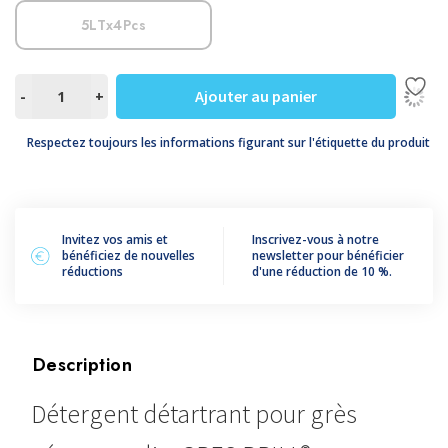
5LTx4Pcs
quantité
Ajouter au panier
-
+
de
GRES
Respectez toujours les informations figurant sur l'étiquette du produit
BRILL®
Invitez vos amis et
Inscrivez-vous à notre
bénéficiez de nouvelles
newsletter pour bénéficier
réductions
d'une réduction de 10 %.
Description
Détergent détartrant pour grès