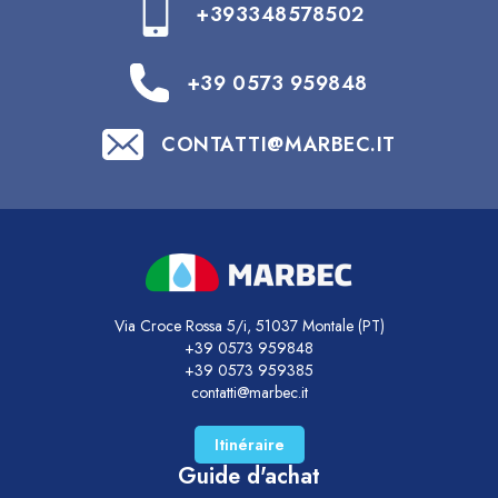
devient nécessaire pour éliminer les
+393348578502
contaminations plus tenaces.
👉
Lire l’article sur le détachage du grès cérame
+39 0573 959848
Ce qui abîme vraiment le grès cérame (et
pourquoi il se tache)
CONTATTI@MARBEC.IT
Un contenu technique qui explique quelles
habitudes et quels produits inadaptés peuvent
compromettre la brillance du grès et favoriser
les voiles, les traces ainsi que la perte
d’uniformité.
👉
Lire l’article sur les causes des taches sur le
grès cérame
Via Croce Rossa 5/i, 51037 Montale (PT)
+39 0573 959848
+39 0573 959385
contatti@marbec.it
Itinéraire
Guide d'achat