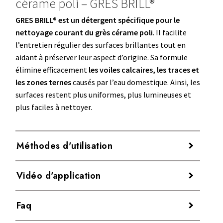
cérame poli – GRES BRILL®
GRES BRILL® est un détergent spécifique pour le
nettoyage courant du grès cérame poli
. Il facilite
l’entretien régulier des surfaces brillantes tout en
aidant à préserver leur aspect d’origine. Sa formule
élimine efficacement
les voiles calcaires, les traces et
les zones ternes
causés par l’eau domestique. Ainsi, les
surfaces restent plus uniformes, plus lumineuses et
plus faciles à nettoyer.
Le
grès cérame poli
possède une surface compacte et
peu poreuse. Cependant, il reste sensible aux résidus
Méthodes d'utilisation
minéraux présents dans l’eau. Lorsque l’on utilise une
GRES BRILL®
est un détergent détartrant concentré
eau calcaire, le calcium et le magnésium se déposent
Vidéo d'application
pour grès cérame, à utiliser
de préférence dilué dans
progressivement sur le sol. Par conséquent, une
l’eau
.
pellicule opaque apparaît et réduit la brillance du
Faq
revêtement. Ce phénomène ressemble souvent aux
Selon la concentration et le mode d’application, il
traces visibles sur les parois vitrées des cabines de