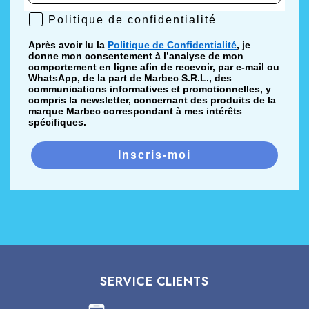
céramique
Politique de confidentialité
Politique de confidentialité
Après avoir lu la
Politique de Confidentialité
, je
donne mon consentement à l’analyse de mon
ARTICLES
comportement en ligne afin de recevoir, par e-mail ou
WhatsApp, de la part de Marbec S.R.L., des
communications informatives et promotionnelles, y
Comment nettoyer le grès cérame poli ? 3
compris la newsletter, concernant des produits de la
erreurs à éviter
marque Marbec correspondant à mes intérêts
spécifiques.
Un article technique qui présente les erreurs
les plus fréquentes pendant le nettoyage du
Inscris-moi
grès poli, comme l’utilisation de détergents
génériques, de cires ou de produits filmogènes
responsables des traces et des zones ternes.
👉
Lire l’article sur le nettoyage du grès cérame
poli
Comment détacher le grès cérame
Un approfondissement utile pour comprendre
SERVICE CLIENTS
quand le nettoyage courant avec GRES BRILL®
ne suffit plus et lorsqu’un traitement intensif