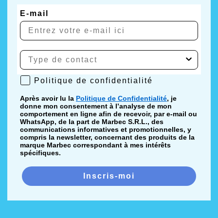
facilement, comment prévenir la formation de
calcaire et de traces sur les vitres, et quelles sont les
E-mail
bonnes pratiques de nettoyage régulier pour les
maintenir propres et brillantes dans le temps.
👉 En savoir plus ici :
“ Nettoyage et entretien régulier
des parois de douche : comment les garder propres dans
le temps ”
Politique de confidentialité
Politique de confidentialité
Après avoir lu la
Politique de Confidentialité
, je
donne mon consentement à l’analyse de mon
comportement en ligne afin de recevoir, par e-mail ou
WhatsApp, de la part de Marbec S.R.L., des
communications informatives et promotionnelles, y
compris la newsletter, concernant des produits de la
marque Marbec correspondant à mes intérêts
spécifiques.
Inscris-moi