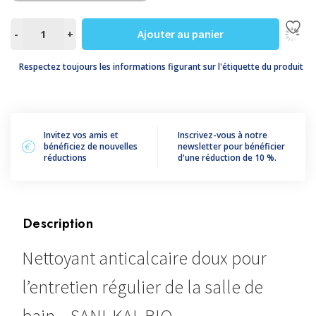
quantité
Ajouter au panier
-
+
de
SANI-
Respectez toujours les informations figurant sur l'étiquette du produit
KAL
BIO
Invitez vos amis et
Inscrivez-vous à notre
bénéficiez de nouvelles
newsletter pour bénéficier
réductions
d'une réduction de 10 %.
Description
Nettoyant anticalcaire doux pour
l’entretien régulier de la salle de
bain – SANI-KAL BIO