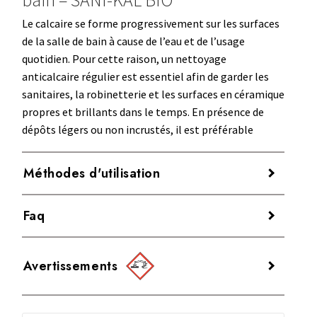
Le calcaire se forme progressivement sur les surfaces
de la salle de bain à cause de l’eau et de l’usage
quotidien. Pour cette raison, un nettoyage
anticalcaire régulier est essentiel afin de garder les
sanitaires, la robinetterie et les surfaces en céramique
propres et brillants dans le temps. En présence de
dépôts légers ou non incrustés, il est préférable
d’utiliser un
anticalcaire doux pour salle de bain
capable d’agir de manière progressive. Ainsi, il n’est
Méthodes d'utilisation
pas nécessaire d’avoir recours à des détergents plus
agressifs.
SANI-KAL BIO
est conçu pour l’entretien
Le produit est
prêt à l’emploi
.
Faq
courant et pour prévenir la formation de calcaire sur
Pendant l’application, il est recommandé de porter
les surfaces de la salle de bain.
des
gants de protection
afin d’éviter tout contact
SANI-KAL BIO convient-il pour le
direct avec la peau.
Avertissements
nettoyage quotidien de la salle de
Appliquer
SANI-KAL BIO
directement sur la
Quand l’utiliser
bain ?
AVERTISSEMENTS: DANGER
surface à traiter ou, alternativement, sur un
SANI-KAL BIO
est recommandé pour le nettoyage