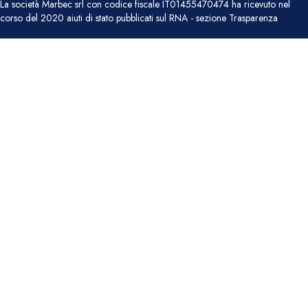
La società Marbec srl con codice fiscale IT01455470474 ha ricevuto nel
corso del 2020 aiuti di stato pubblicati sul RNA - sezione Trasparenza