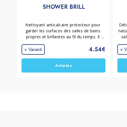
SHOWER BRILL
Nettoyant anticalcaire protecteur pour 
Déte
garder les surfaces des salles de bains 
natu
propres et brillantes au fil du temps. Il 
sal
élimine les résidus de calcaire et forme 
sani
4.54€
une protection invisible qui les empêche, 
+ Varianti
+ V
assurant un nettoyage et une protection 
durables et efficaces.
Achetez