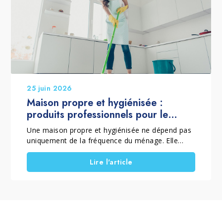
équilibre naturel. Ainsi, le parquet conserve son
esthétique et prolonge sa durée de vie.
25 juin 2026
Maison propre et hygiénisée :
produits professionnels pour le
nettoyage de la maison
Une maison propre et hygiénisée ne dépend pas
uniquement de la fréquence du ménage. Elle
dépend aussi de la méthode employée et des
produits utilisés. C'est pourquoi, lorsqu'il est
Lire l'article
question de produits professionnels pour le
nettoyage de la maison, il est essentiel de
distinguer le nettoyage courant, le nettoyage en
profondeur et les interventions spécifiques.
Choisir les bonnes solutions permet d'éliminer la