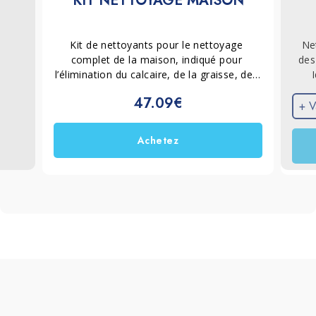
KIT NETTOYAGE MAISON
Kit de nettoyants pour le nettoyage 
Ne
complet de la maison, indiqué pour 
des 
l’élimination du calcaire, de la graisse, des 
traces, des moisissures et des salissures 
47.09€
domestiques. Adapté au nettoyage 
s
+ V
quotidien et à l’entretien courant des 
ém
surfaces de salle de bain, de cuisine, des 
rapi
Achetez
vitres, de l’acier inoxydable et des tissus 
d’ameublement.