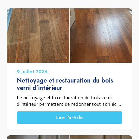
9 juillet 2026
Nettoyage et restauration du bois
verni d’intérieur
Le nettoyage et la restauration du bois verni
d'intérieur permettent de redonner tout son éclat
à un parquet verni mat ou brillant qui a perdu sa
brillance, son homogénéité et sa couleur à cause
Lire l'article
de l'usure quotidienne. Lorsque le vernis est
encore présent et que le sol ne nécessite pas un
ponçage complet, il est possible de rénover un