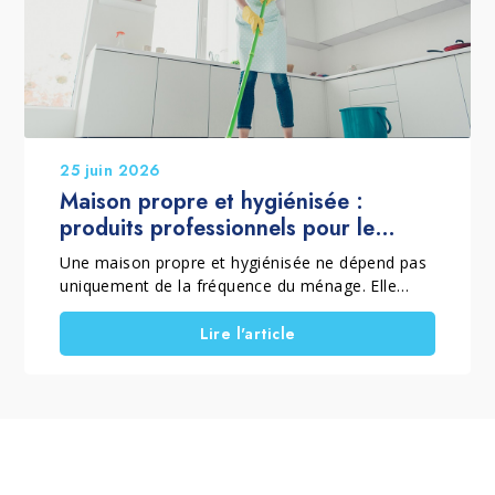
esthétique et prolonge sa durée de vie.
25 juin 2026
Maison propre et hygiénisée :
produits professionnels pour le
nettoyage de la maison
Une maison propre et hygiénisée ne dépend pas
uniquement de la fréquence du ménage. Elle
dépend aussi de la méthode employée et des
produits utilisés. C'est pourquoi, lorsqu'il est
Lire l'article
question de produits professionnels pour le
nettoyage de la maison, il est essentiel de
distinguer le nettoyage courant, le nettoyage en
profondeur et les interventions spécifiques.
Choisir les bonnes solutions permet d'éliminer la
saleté, la poussière, les résidus et les voiles
superficiels. Cela contribue également à