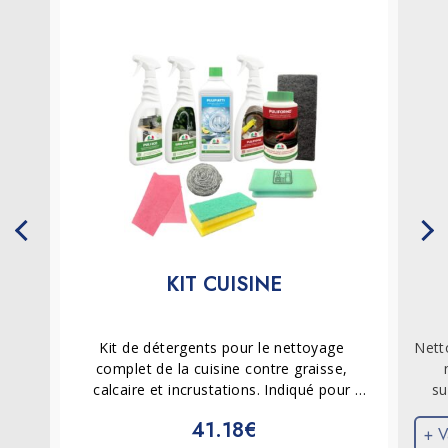
KIT CUISINE
Kit de détergents pour le nettoyage 
Nett
complet de la cuisine contre graisse, 
calcaire et incrustations. Indiqué pour 
su
éliminer les résidus alimentaires, la 
ave
41.18€
graisse cuite et les dépôts minéraux, ainsi 
ta
+ V