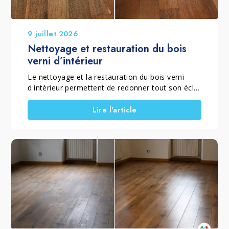
9 juillet 2026
Nettoyage et restauration du bois
verni d’intérieur
Le nettoyage et la restauration du bois verni
d'intérieur permettent de redonner tout son éclat
à un parquet verni mat ou brillant qui a perdu sa
brillance, son homogénéité et sa couleur à cause
Lire l'article
de l'usure quotidienne. Lorsque le vernis est
encore présent et que le sol ne nécessite pas un
ponçage complet, il est possible de rénover un
parquet sans poncer grâce à un traitement
spécifique qui élimine le grisaillement superficiel,
ravive le bois et restaure la protection de la
finition. Ce traitement convient aussi bien aux
parquets vernis brillants qu'aux parquets vernis
mats, en choisissant le procédé adapté à la
finition d'origine. C'est pourquoi Marbec a
développé le KIT RESTAURA LEGNO VERNICIATO