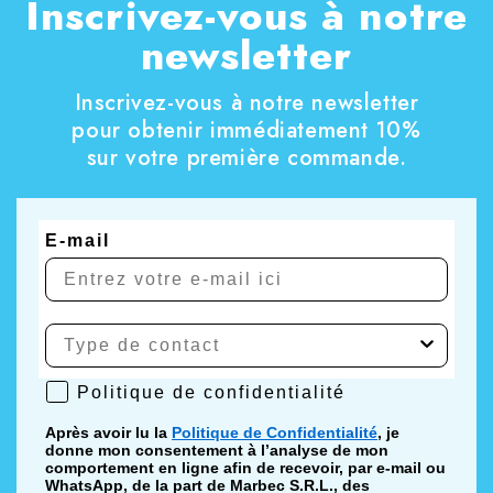
Inscrivez-vous à notre
polyuréthane
absorbe l’eau et les résidus,
newsletter
améliore le résultat final et réduit les traces.
Inscrivez-vous à notre newsletter
Cette approche permet de gérer efficacement aussi
pour obtenir immédiatement 10%
bien l’entretien régulier que les situations de
sur votre première commande.
salissures importantes, sans interventions agressives
ou improvisées.
E-mail
Avantages opérationnels du kit
système complet pour le nettoyage de la
cuisine domestique et professionnelle
détergents spécifiques pour graisse, calcaire,
Politique de confidentialité
Politique de confidentialité
suie et incrustations
combinaison d’action chimique et de soutien
Après avoir lu la
Politique de Confidentialité
, je
mécanique
donne mon consentement à l’analyse de mon
comportement en ligne afin de recevoir, par e-mail ou
surfaces plus faciles à entretenir dans le temps
WhatsApp, de la part de Marbec S.R.L., des