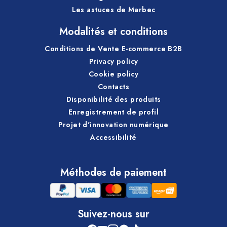
Les astuces de Marbec
marbre poli ou travertin)
toujours vérifier la compatibilité du matériau
Modalités et conditions
avant application
Conditions de Vente E-commerce B2B
Privacy policy
Informations utiles pour le nettoyage
Cookie policy
Contacts
complet de la cuisine
Disponibilité des produits
Pour tirer le meilleur parti du
KIT CUISINE
et organiser
Enregistrement de profil
le nettoyage selon le type de salissure, il peut être
Projet d'innovation numérique
utile d’approfondir certaines situations courantes
Accessibilité
d’entretien quotidien et intensif.
Méthodes de paiement
Si vous souhaitez savoir comment intervenir
efficacement sur la graisse, les mauvaises odeurs, le
calcaire et les résidus de cuisson, consultez nos guides
pratiques :
Suivez-nous sur