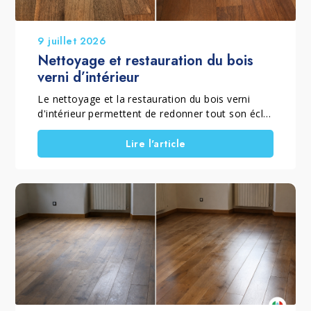
9 juillet 2026
Nettoyage et restauration du bois
verni d’intérieur
Le nettoyage et la restauration du bois verni
d'intérieur permettent de redonner tout son éclat
à un parquet verni mat ou brillant qui a perdu sa
brillance, son homogénéité et sa couleur à cause
Lire l'article
de l'usure quotidienne. Lorsque le vernis est
encore présent et que le sol ne nécessite pas un
ponçage complet, il est possible de rénover un
parquet sans poncer grâce à un traitement
spécifique qui élimine le grisaillement superficiel,
ravive le bois et restaure la protection de la
finition. Ce traitement convient aussi bien aux
parquets vernis brillants qu'aux parquets vernis
mats, en choisissant le procédé adapté à la
finition d'origine. C'est pourquoi Marbec a
développé le KIT RESTAURA LEGNO VERNICIATO