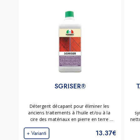
SGRISER®
T
Détergent décapant pour éliminer les 
anciens traitements à l'huile et/ou à la 
sy
cire des matériaux en pierre en terre 
nett
cuite, pierre, marbre, béton et terrazzo. 
pier
13.37€
Nettoie et dégraisse en profondeur les 
+ Varianti
surfaces souillées d'huiles, de graisses et 