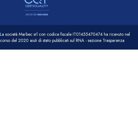
La società Marbec srl con codice fiscale IT01455470474 ha ricevuto nel
corso del 2020 aiuti di stato pubblicati sul RNA - sezione Trasparenza