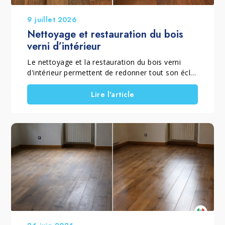
9 juillet 2026
Nettoyage et restauration du bois
verni d’intérieur
Le nettoyage et la restauration du bois verni
d'intérieur permettent de redonner tout son éclat
à un parquet verni mat ou brillant qui a perdu sa
brillance, son homogénéité et sa couleur à cause
Lire l'article
de l'usure quotidienne. Lorsque le vernis est
encore présent et que le sol ne nécessite pas un
ponçage complet, il est possible de rénover un
parquet sans poncer grâce à un traitement
spécifique qui élimine le grisaillement superficiel,
ravive le bois et restaure la protection de la
finition. Ce traitement convient aussi bien aux
parquets vernis brillants qu'aux parquets vernis
mats, en choisissant le procédé adapté à la
finition d'origine. C'est pourquoi Marbec a
développé le KIT RESTAURA LEGNO VERNICIATO
LUCIDO et le KIT RESTAURA LEGNO