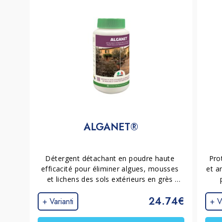
ALGANET®
Détergent détachant en poudre haute 
Pro
efficacité pour éliminer algues, mousses 
et a
et lichens des sols extérieurs en grès 
cérame, pierre naturelle, terre cuite et 
r
24.74€
béton. Idéal pour les surfaces en pierre 
+ Varianti
+ V
exposées aux intempéries et aux 
contaminations biologiques.