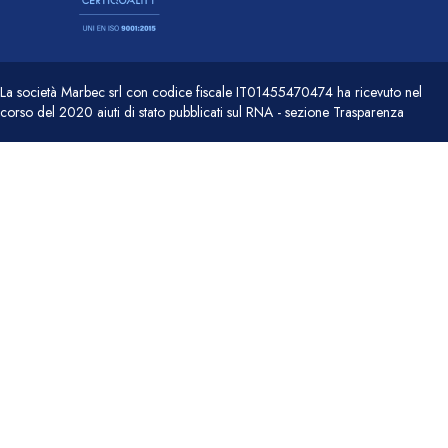
La società Marbec srl con codice fiscale IT01455470474 ha ricevuto nel
corso del 2020 aiuti di stato pubblicati sul RNA - sezione Trasparenza