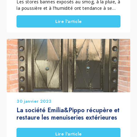
Les stores bannes exposés au smog, à la pluie, à
la poussière et à l’humidité ont tendance à se
salir et à perdre leur éclat avec le temps. Les
moisissures, les traces et les résidus
Lire l'article
atmosphériques peuvent rendre le tissu terne et
plus difficile à entretenir. Emilia&Pippo,
entreprise spécialisée dans les nettoyages
approfondis et extraordinaires, a réalisé la
remise en état d’un store banne en polyester.
Pour obtenir un nettoyage efficace, l’entreprise a
utilisé PULISCI TENDE, un détergent détachant
spécifique pour les tissus extérieurs. Dans cet
article, nous découvrons la méthode utilisée
pour éliminer les salissures atmosphériques, les
traces ternes et les résidus accumulés sur la
surface du store.
30 janvier 2023
La société Emilia&Pippo récupère et
restaure les menuiseries extérieures
Lire l'article