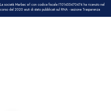
La società Marbec srl con codice fiscale IT01455470474 ha ricevuto nel
corso del 2020 aiuti di stato pubblicati sul RNA - sezione Trasparenza