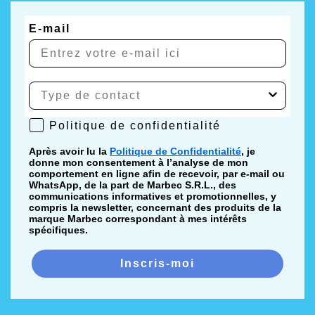
Informations utiles pour le nettoyage
quotidien du parquet avec des robots
E-mail
laveurs de sols
Pour obtenir les meilleurs résultats et utiliser
correctement
ROBOPARQUET®
dans le nettoyage
quotidien des sols en bois, du parquet et du WPC, il est
Politique de confidentialité
Politique de confidentialité
utile d’approfondir certaines situations typiques liées
au lavage automatique sur surfaces délicates.
Après avoir lu la
Politique de Confidentialité
, je
donne mon consentement à l’analyse de mon
comportement en ligne afin de recevoir, par e-mail ou
Si vous souhaitez comprendre comment garder le
WhatsApp, de la part de Marbec S.R.L., des
communications informatives et promotionnelles, y
parquet plus uniforme dans le temps, éviter les
compris la newsletter, concernant des produits de la
résidus et choisir la méthode de nettoyage la plus
marque Marbec correspondant à mes intérêts
spécifiques.
adaptée, vous pouvez consulter nos guides pratiques :
Inscris-moi
Détergent pour robot laveur de sols parquet :
guide et conseils
: un guide utile pour
comprendre quelles caractéristiques doit avoir