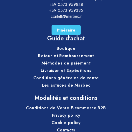
Ces guides vous aident à choisir la méthode de
+39 0573 959848
nettoyage la plus adaptée, à utiliser
ROBOPARQUET®
+39 0573 959385
contatti@marbec.it
correctement et à simplifier l’entretien quotidien du
parquet, tout en gardant la surface plus propre, plus
Itinéraire
uniforme et plus agréable dans le temps.
Guide d'achat
Boutique
Retour et Remboursement
Méthodes de paiement
Livraison et Expéditions
Conditions générales de vente
Les astuces de Marbec
Modalités et conditions
Conditions de Vente E-commerce B2B
Privacy policy
Cookie policy
Contacts