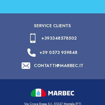
un détergent adapté au parquet, comme le
nettoyage délicat, le faible pouvoir moussant
et la réduction des résidus. Il explique aussi
comment gérer correctement l’entretien
SERVICE CLIENTS
quotidien avec des robots et des balais laveurs.
👉
Lien vers l’article
Robots laveurs de sols : pourquoi ils séduisent
+393348578502
de plus en plus les foyers et comment les
utiliser au mieux
: un guide pratique pour
+39 0573 959848
comprendre comment tirer le meilleur parti
des robots laveurs de sols dans le nettoyage
CONTATTI@MARBEC.IT
quotidien, quelles sont les erreurs les plus
fréquentes, comme les auréoles, les traces et
les voiles, et quelles précautions permettent
d’obtenir des résultats plus réguliers sur les
sols en bois et les surfaces sensibles.
👉
Lien vers l’article
Via Croce Rossa 5/i, 51037 Montale (PT)