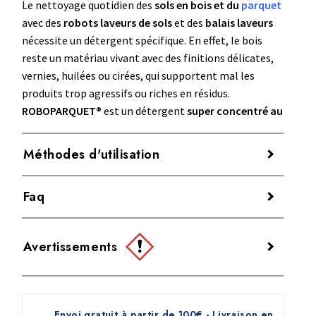
Le nettoyage quotidien des
sols en bois et du
parquet
avec des
robots laveurs de sols
et des
balais laveurs
nécessite un détergent spécifique. En effet, le bois
reste un matériau vivant avec des finitions délicates,
vernies, huilées ou cirées, qui supportent mal les
produits trop agressifs ou riches en résidus.
ROBOPARQUET®
est un détergent
super concentré au
pH neutre
, conçu pour le nettoyage fréquent du
bois,
du parquet et du
WPC
. De plus, sa formule à
faible
Méthodes d'utilisation
pouvoir moussant
et à
évaporation rapide
convient
parfaitement aux systèmes de nettoyage
ROBOPARQUET® doit être utilisé
dilué dans l’eau
, en
Faq
automatiques.
respectant le dosage conseillé afin d’obtenir un
nettoyage efficace sans laisser de traces ni de résidus.
À quoi sert ROBOPARQUET® ?
Avertissements
ROBOPARQUET® sert au nettoyage courant des sols
Diluer
15 ml de ROBOPARQUET® dans 500 ml
Quand l’utiliser
en bois, du parquet et des surfaces en WPC avec des
d’eau
en utilisant le
bouchon doseur
du
ROBOPARQUET®
convient au nettoyage régulier et
AVERTISSEMENTS : ATTENTION
robots laveurs de sols et des balais laveurs, tout en
flacon.
quotidien des :
gardant la surface propre et uniforme dans le temps.
Verser la solution détergente dans le réservoir
Envoi gratuit à partir de 100€ - Livraison en