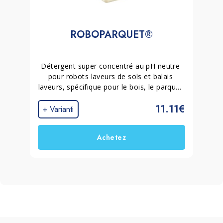
ROBOPARQUET®
Détergent super concentré au pH neutre 
pour robots laveurs de sols et balais 
laveurs, spécifique pour le bois, le parquet 
et le WPC. Nettoie en profondeur sans 
11.11€
laisser de résidus, ne mousse pas et 
+ Varianti
sèche rapidement, tout en aidant à 
prévenir les traces et les voiles et en 
Achetez
respectant les finitions.