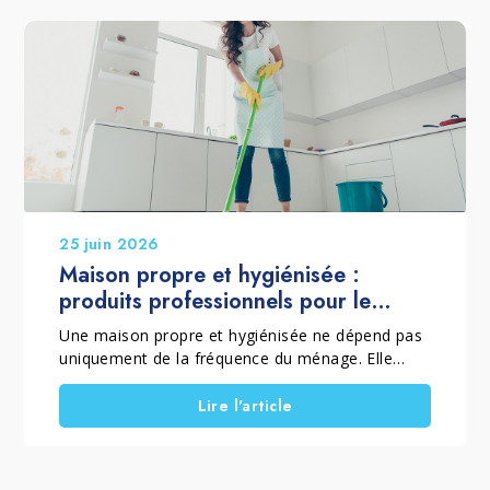
sain, il n’est pas toujours nécessaire de le
remplacer. Grâce à une restauration
professionnelle, la surface peut retrouver son
équilibre naturel. Ainsi, le parquet conserve son
esthétique et prolonge sa durée de vie.
25 juin 2026
Maison propre et hygiénisée :
produits professionnels pour le
nettoyage de la maison
Une maison propre et hygiénisée ne dépend pas
uniquement de la fréquence du ménage. Elle
dépend aussi de la méthode employée et des
produits utilisés. C'est pourquoi, lorsqu'il est
Lire l'article
question de produits professionnels pour le
nettoyage de la maison, il est essentiel de
distinguer le nettoyage courant, le nettoyage en