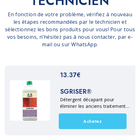
TECHNICIEN
En fonction de votre problème, vérifiez à nouveau
les étapes recommandées par le technicien et
sélectionnez les bons produits pour vous! Pour tous
vos besoins, n’hésitez pas à nous contacter, par e-
mail ou sur WhatsApp.
13.37€
SGRISER®
Détergent décapant pour
éliminer les anciens traitements
à l'huile et/ou à la cire des
matériaux en pierre en terre
Achetez
cuite, pierre, marbre, béton et
terrazzo. Nettoie et dégraisse
en profondeur les surfaces