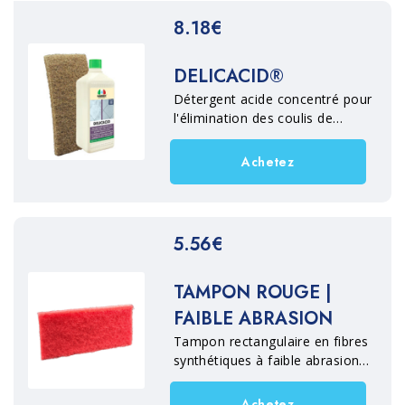
souillées d'huiles, de graisses et
8.18€
d'incrustations biologiques.
DELICACID®
Détergent acide concentré pour
l'élimination des coulis de
ciment, des efflorescences et
des incrustations calcaires de la
Achetez
pierre, des matériaux
céramiques et des matériaux en
pierre en général.
5.56€
TAMPON ROUGE |
FAIBLE ABRASION
Tampon rectangulaire en fibres
synthétiques à faible abrasion
pour le nettoyage intensif des
sols en terre cuite, pierre,
Achetez