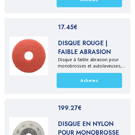
marbre, agglomérés cimentaires
et bois.
17.45€
DISQUE ROUGE |
FAIBLE ABRASION
Disque à faible abrasion pour
monobrosses et autolaveuses,
idéal pour le nettoyage en
profondeur, le dégraissage et
Achetez
l'élimination des cires
d'entretien sur les terres cuites,
la pierre naturelle, le marbre, le
grès cérame, le béton, le bois et
199.27€
les sols résilients.
DISQUE EN NYLON
POUR MONOBROSSE