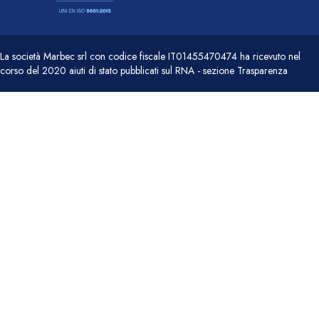
La società Marbec srl con codice fiscale IT01455470474 ha ricevuto nel
corso del 2020 aiuti di stato pubblicati sul RNA - sezione Trasparenza