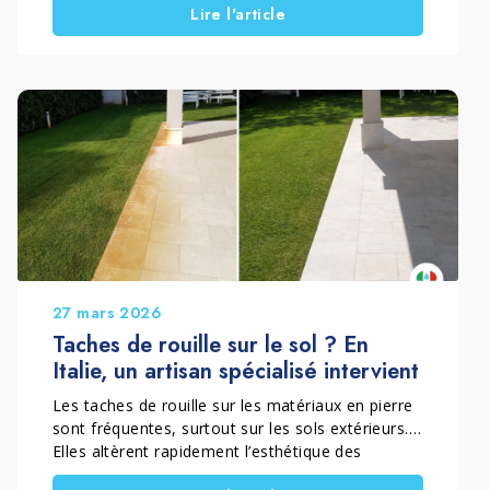
Lire l'article
Francesco Ghelardi lors de cette intervention
réalisée à Prato, Toscane, Italie sur un parquet
en chêne situé dans les chambres et le couloir
d’une habitation. Le sol présentait d’importantes
taches foncées causées par l’humidité retenue
sous une bâche en nylon pendant des travaux de
maçonnerie, ainsi que des résidus et des traces
typiques d’un chantier. Grâce à une approche
technique et conservatrice, l’artisan a pu
restaurer la surface sans recourir au ponçage.
Cette méthode a permis de préserver le
microchanfrein d’origine du parquet tout en
redonnant au bois son aspect naturel.
27 mars 2026
Taches de rouille sur le sol ? En
Italie, un artisan spécialisé intervient
Les taches de rouille sur les matériaux en pierre
sont fréquentes, surtout sur les sols extérieurs.
Elles altèrent rapidement l’esthétique des
surfaces. De plus, elles deviennent difficiles à