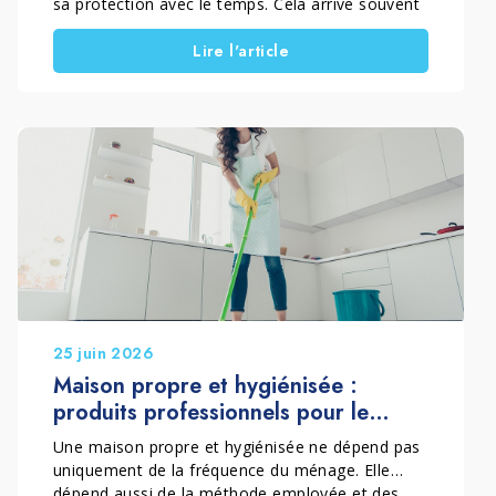
sa protection avec le temps. Cela arrive souvent
à cause d’un entretien inadapté ou de produits
Lire l'article
non compatibles. Toutefois, lorsque le bois reste
sain, il n’est pas toujours nécessaire de le
remplacer. Grâce à une restauration
professionnelle, la surface peut retrouver son
équilibre naturel. Ainsi, le parquet conserve son
esthétique et prolonge sa durée de vie.
25 juin 2026
Maison propre et hygiénisée :
produits professionnels pour le
nettoyage de la maison
Une maison propre et hygiénisée ne dépend pas
uniquement de la fréquence du ménage. Elle
dépend aussi de la méthode employée et des