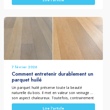
réalité, le grès cérame est une surface
céramique compacte conçue pour résister à
l’usure et rester facile à entretenir sans film de
surface. Cependant, lorsqu’on applique une cire
pour grès cérame ou une résine, des problèmes
esthétiques et techniques apparaissent souvent
à moyen terme. Ensuite, leur correction devient
plus complexe et plus coûteuse.
7 février 2026
Comment entretenir durablement un
parquet huilé
Un parquet huilé préserve toute la beauté
naturelle du bois. Il met en valeur son veinage et
son aspect chaleureux. Toutefois, contrairement
à un parquet verni, il nécessite un entretien
Lire l'article
spécifique. Cet entretien permet de préserver