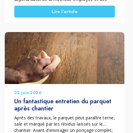
produits utilisés. C’est pourquoi, lorsqu’il est
Lire l'article
question de produits professionnels pour le
nettoyage de la maison, il est essentiel de
distinguer le nettoyage courant, le nettoyage en
profondeur et les interventions spécifiques.
Choisir les bonnes solutions permet d’éliminer la
saleté, la poussière, les résidus et les voiles
superficiels. Cela contribue également à
améliorer l’hygiène quotidienne et à préserver
durablement les surfaces. Un nettoyage complet
de la maison est aussi l’occasion idéale de
réaliser les tâches ménagères souvent remises à
plus tard.
22 juin 2026
Un fantastique entretien du parquet
après chantier
Après des travaux, le parquet peut paraître terne,
sale et marqué par les résidus laissés sur le
chantier. Avant d’envisager un ponçage complet,