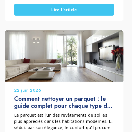
il est toutefois préférable d’évaluer la possibilité
Lire l'article
d’un entretien extraordinaire adapté. Dans de
nombreux cas, il est possible de redonner toute
sa beauté au bois, de mettre en valeur son
caractère et de préserver cette patine naturelle
qui le rend unique.
22 juin 2026
Comment nettoyer un parquet : le
guide complet pour chaque type de
finition
Le parquet est l’un des revêtements de sol les
plus appréciés dans les habitations modernes. Il
séduit par son élégance, le confort qu’il procure