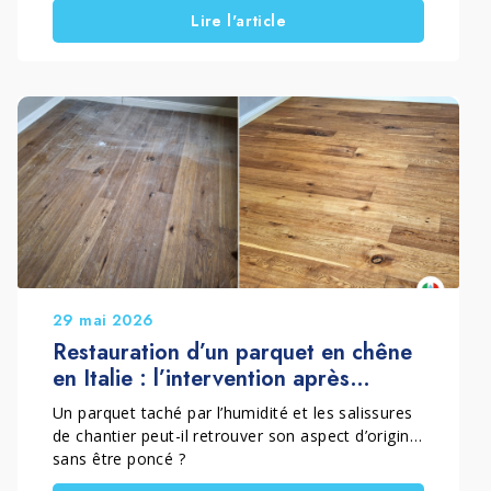
Lire l'article
traitement d’un sol extérieur en teck avec un
système d’imprégnation professionnel. L’objectif
était clair : protéger le bois contre l’eau, le soleil
et les intempéries. En même temps, le
traitement devait valoriser la couleur et les
veines naturelles de la surface.
29 mai 2026
Restauration d’un parquet en chêne
en Italie : l’intervention après
chantier d’EASY PARKET
Un parquet taché par l’humidité et les salissures
de chantier peut-il retrouver son aspect d’origine
sans être poncé ?
C’est le défi relevé par EASY PARKET de