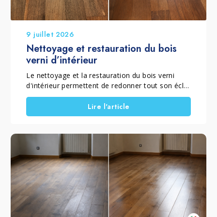
9 juillet 2026
Nettoyage et restauration du bois
verni d’intérieur
Le nettoyage et la restauration du bois verni
d'intérieur permettent de redonner tout son éclat
à un parquet verni mat ou brillant qui a perdu sa
brillance, son homogénéité et sa couleur à cause
Lire l'article
de l'usure quotidienne. Lorsque le vernis est
encore présent et que le sol ne nécessite pas un
ponçage complet, il est possible de rénover un
parquet sans poncer grâce à un traitement
spécifique qui élimine le grisaillement superficiel,
ravive le bois et restaure la protection de la
finition. Ce traitement convient aussi bien aux
parquets vernis brillants qu'aux parquets vernis
mats, en choisissant le procédé adapté à la
finition d'origine. C'est pourquoi Marbec a