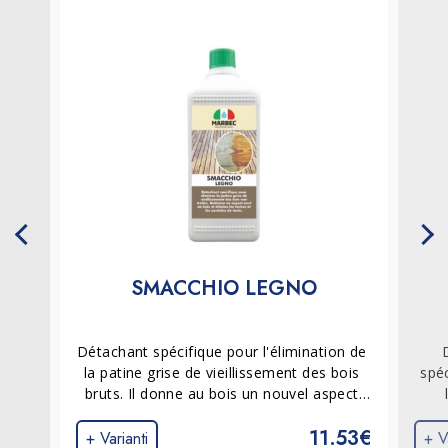
SMACCHIO LEGNO
Détachant spécifique pour l'élimination de 
la patine grise de vieillissement des bois 
spé
bruts. Il donne au bois un nouvel aspect 
et élimine les taches et les halos de tanin, 
nett
11.53€
préparant la surface à l’application d’une 
no
+ Varianti
+ V