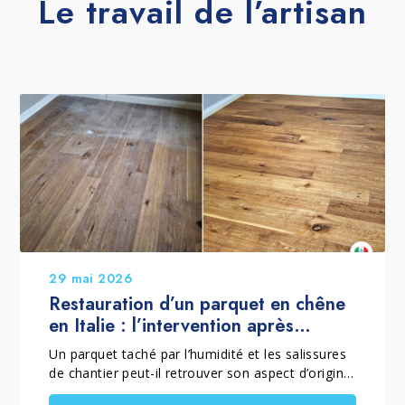
Le travail de l’artisan
29 mai 2026
Restauration d’un parquet en chêne
en Italie : l’intervention après
chantier d’EASY PARKET
Un parquet taché par l’humidité et les salissures
de chantier peut-il retrouver son aspect d’origine
sans être poncé ? C’est le défi relevé par EASY