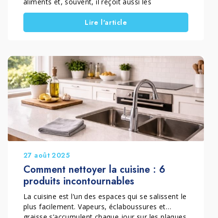
aliments et, souvent, il reçoit aussi les
éclaboussures pendant la cuisson. Le problème,
Lire l'article
c’est que si l’on n’intervient pas régulièrement,
des voiles de graisse, des traces, des taches et
des zones ternes apparaissent facilement,
surtout près de la plaque de cuisson et de l’évier.
Dans ce guide, vous trouverez une méthode
simple pour garder le plan de travail propre,
nettoyer correctement une plaque de cuisson à
gaz ou une plaque à induction, et choisir les
solutions les plus adaptées selon le matériau.
27 août 2025
Comment nettoyer la cuisine : 6
produits incontournables
La cuisine est l’un des espaces qui se salissent le
plus facilement. Vapeurs, éclaboussures et
graisse s’accumulent chaque jour sur les plaques