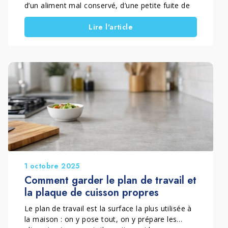
d’un aliment mal conservé, d’une petite fuite de
liquide, de la condensation interne ou de la
Lire l'article
saleté dans les joints pour créer une odeur
persistante. Dans ces cas-là, il ne sert à rien de
masquer l’odeur : le plus efficace est d’en
éliminer la cause grâce à un nettoyage régulier
et bien fait.
Dans ce guide, vous trouverez une méthode
simple et complète pour nettoyer l’intérieur du
frigo, éliminer les mauvaises odeurs et éviter
qu’elles ne reviennent. De plus, vous découvrirez
des astuces pratiques et une solution écologique
pour un nettoyage plus efficace.
1 octobre 2025
Comment garder le plan de travail et
la plaque de cuisson propres
Le plan de travail est la surface la plus utilisée à
la maison : on y pose tout, on y prépare les