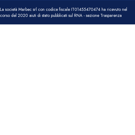
La società Marbec srl con codice fiscale IT01455470474 ha ricevuto nel
corso del 2020 aiuti di stato pubblicati sul RNA - sezione Trasparenza