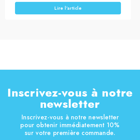
soignées dans le temps.
Lire l'article
Les taches, les traces, l’opacification ou les
signes de corrosion ne dépendent presque
jamais de la saleté seule. Bien souvent, ils sont
liés à l’utilisation de méthodes inadaptées ou de
détergents trop agressifs.
Dans cet article, tu trouveras un guide pratique
pour savoir quand et comment nettoyer l’acier
inox, quels gestes adopter pour l’entretien
courant et quels produits spécifiques utiliser
selon le type de salissure et la surface à traiter.
Inscrivez-vous à notre
newsletter
Inscrivez-vous à notre newsletter
pour obtenir immédiatement 10%
sur votre première commande.