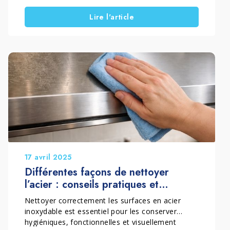
trois situations très courantes. Le problème,
Lire l'article
c’est que si tu ne les nettoies pas régulièrement,
ces appareils commencent à retenir les odeurs,
la graisse cuite et les traces, qui deviennent
ensuite difficiles à éliminer. Dans cet article, tu
trouveras un guide pratique pour nettoyer le
micro-ondes, nettoyer le mini-four électrique et
nettoyer la friteuse à air. Le tout avec des
méthodes maison et une solution écologique
simple, pour un résultat plus complet, sans
risquer d’abîmer les surfaces.
17 avril 2025
Différentes façons de nettoyer
l’acier : conseils pratiques et
produits idéaux
Nettoyer correctement les surfaces en acier
inoxydable est essentiel pour les conserver
hygiéniques, fonctionnelles et visuellement