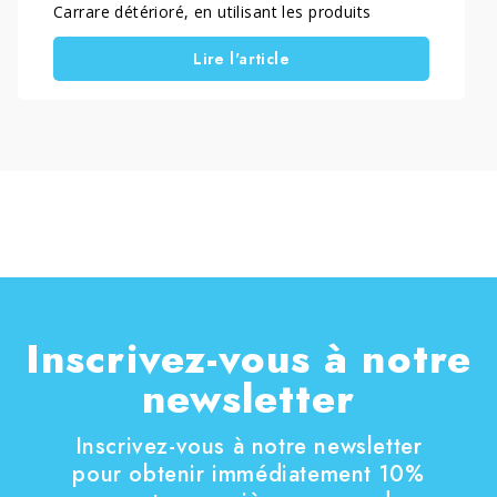
Carrare détérioré, en utilisant les produits
Marbec, notamment SGRISER et le KIT
Lire l'article
RECUPERA MARMO, pour nettoyer et repolir la
surface, lui redonnant son éclat d’origine.
Inscrivez-vous à notre
newsletter
Inscrivez-vous à notre newsletter
pour obtenir immédiatement 10%