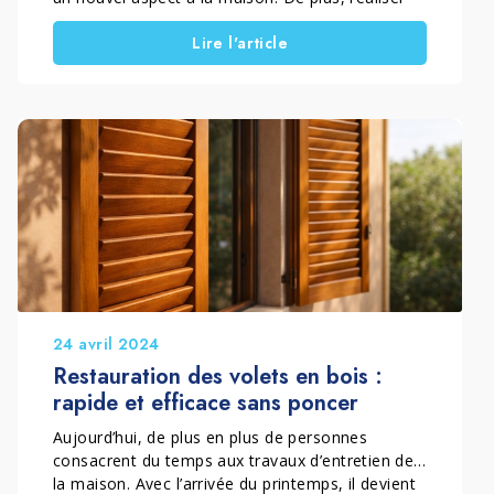
l’intervention soi-même rend le résultat encore
Lire l'article
plus satisfaisant. Dans ce guide, vous découvrez
une méthode simple, rapide et accessible en DIY
pour rénover des menuiseries vernies. Ainsi,
vous comprendrez quel traitement appliquer
selon le niveau de dégradation.
24 avril 2024
Restauration des volets en bois :
rapide et efficace sans poncer
Aujourd’hui, de plus en plus de personnes
consacrent du temps aux travaux d’entretien de
la maison. Avec l’arrivée du printemps, il devient