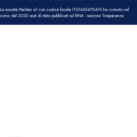
La società Marbec srl con codice fiscale IT01455470474 ha ricevuto nel
corso del 2020 aiuti di stato pubblicati sul RNA - sezione Trasparenza