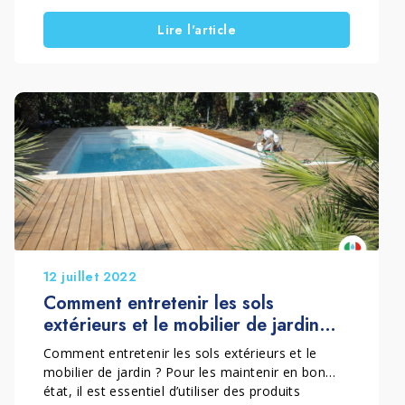
encore plus naturel de s’occuper de son
Lire l'article
logement, en commençant par une intervention
essentielle : la restauration des volets en bois.
Grâce aux températures douces et à un peu de
disponibilité, il est possible d’intervenir
facilement sur ces éléments. Les volets en bois
jouent un rôle clé dans la protection et
l’esthétique de la maison. Cependant, ils sont
très exposés et nécessitent donc un entretien
régulier.
12 juillet 2022
Comment entretenir les sols
extérieurs et le mobilier de jardin
soi-même
Comment entretenir les sols extérieurs et le
mobilier de jardin ? Pour les maintenir en bon
état, il est essentiel d’utiliser des produits