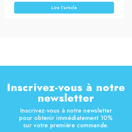
spécifiques et de suivre une méthode adaptée.
Lire l'article
Avec l’arrivée des beaux jours, le temps passé en
extérieur augmente. Par conséquent, il devient
important d’intervenir sur les sols extérieurs et le
mobilier en bois afin de les garder propres,
protégés et durables. Dans ce guide, découvrez
comment réaliser le traitement et l’entretien du
decking et du mobilier de jardin de manière
simple et efficace.
Inscrivez-vous à notre
newsletter
Inscrivez-vous à notre newsletter
pour obtenir immédiatement 10%
sur votre première commande.