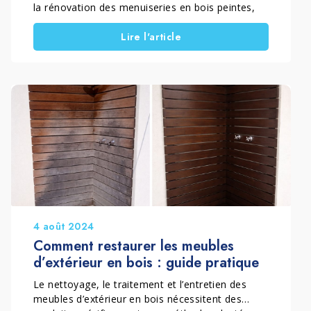
la rénovation des menuiseries en bois peintes,
afin de préparer les surfaces à affronter le froid,
Lire l'article
la pluie et l’humidité. Mais comment rénover des
menuiseries en bois peintes correctement ?
Quels produits utiliser et quelle méthode suivre
pour obtenir un résultat durable et efficace ?
Dans ce guide, vous découvrirez étape par étape
comment réaliser une rénovation approfondie
des surfaces extérieures en bois peint, en
conservant esthétique et protection dans le
temps.
4 août 2024
Comment restaurer les meubles
d’extérieur en bois : guide pratique
Le nettoyage, le traitement et l’entretien des
meubles d’extérieur en bois nécessitent des