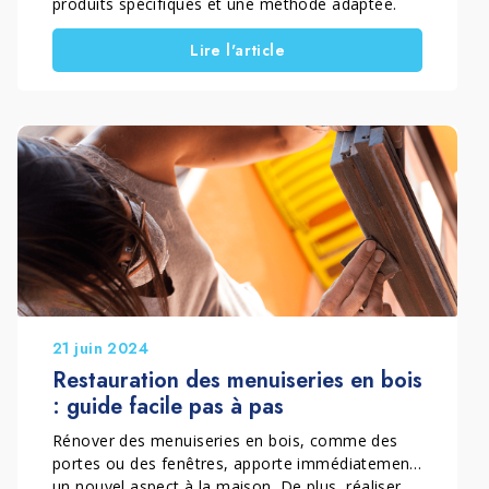
produits spécifiques et une méthode adaptée.
Avec le temps, le soleil, la pluie et les
Lire l'article
intempéries peuvent griser et détériorer le
matériau. Dans ce guide, découvrez comment
restaurer le bois extérieur, en particulier le teck,
et lui redonner son aspect naturel grâce à une
intervention efficace et durable.
21 juin 2024
Restauration des menuiseries en bois
: guide facile pas à pas
Rénover des menuiseries en bois, comme des
portes ou des fenêtres, apporte immédiatement
un nouvel aspect à la maison. De plus, réaliser