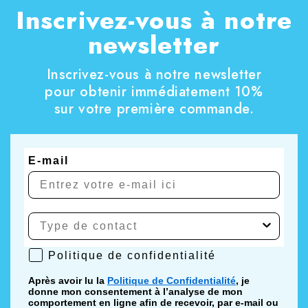
Inscrivez-vous à notre
réaliser les tâches ménagères souvent remises à
plus tard.
newsletter
Inscrivez-vous à notre newsletter
pour obtenir immédiatement 10%
sur votre première commande.
E-mail
Politique de confidentialité
Politique de confidentialité
Après avoir lu la
Politique de Confidentialité
, je
donne mon consentement à l’analyse de mon
comportement en ligne afin de recevoir, par e-mail ou