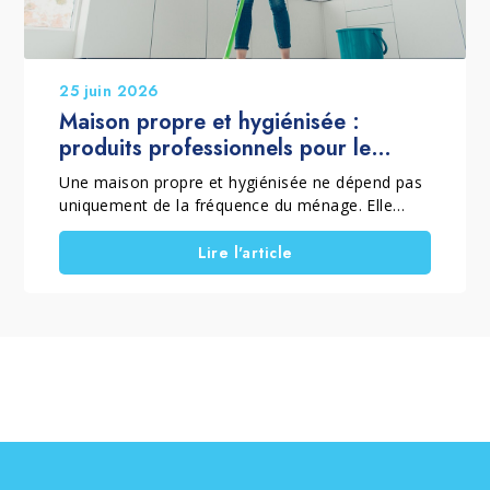
25 juin 2026
Maison propre et hygiénisée :
produits professionnels pour le
nettoyage de la maison
Une maison propre et hygiénisée ne dépend pas
uniquement de la fréquence du ménage. Elle
dépend aussi de la méthode employée et des
produits utilisés. C'est pourquoi, lorsqu'il est
Lire l'article
question de produits professionnels pour le
nettoyage de la maison, il est essentiel de
distinguer le nettoyage courant, le nettoyage en
profondeur et les interventions spécifiques.
Choisir les bonnes solutions permet d'éliminer la
saleté, la poussière, les résidus et les voiles
superficiels. Cela contribue également à
améliorer l'hygiène quotidienne et à préserver
durablement les surfaces. Un nettoyage complet
de la maison est aussi l'occasion idéale de