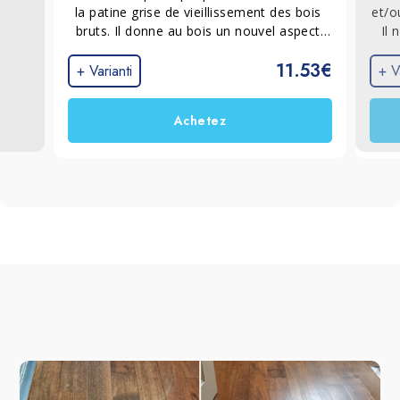
la patine grise de vieillissement des bois 
et/o
bruts. Il donne au bois un nouvel aspect 
Il 
et élimine les taches et les halos de tanin, 
atta
11.53€
préparant la surface à l’application d’une 
+ Varianti
+ V
nouvelle protection.
Achetez