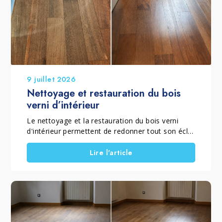
9 juillet 2026
Nettoyage et restauration du bois
verni d’intérieur
Le nettoyage et la restauration du bois verni
d'intérieur permettent de redonner tout son éclat
à un parquet verni mat ou brillant qui a perdu sa
brillance, son homogénéité et sa couleur à cause
Lire l'article
de l'usure quotidienne. Lorsque le vernis est
encore présent et que le sol ne nécessite pas un
ponçage complet, il est possible de rénover un
parquet sans poncer grâce à un traitement
spécifique qui élimine le grisaillement superficiel,
ravive le bois et restaure la protection de la