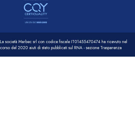
La società Marbec srl con codice fiscale IT01455470474 ha ricevuto nel
corso del 2020 aiuti di stato pubblicati sul RNA - sezione Trasparenza