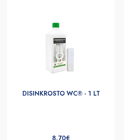
Son usage est immédiat : vaporisez
REAL GLASS
sur la
surface, puis essuyez avec un chiffon doux et sec. Vous
obtenez ainsi des vitres transparentes et un acier
éclatant. Grâce à cette simplicité, il est facile de
nettoyer vitres acier bateau
au quotidien, même
pendant vos sorties en mer.
Le rendement varie selon le degré de salissure, mais
REAL GLASS
reste performant en toute situation.
Pour un entretien complet, associez-le à
DIAMOND
BOAT
(détergent nautique universel),
UNIVERSAL
(détartrant doux) et
LUXORY METAL
(crème de
DISINKROSTO WC® - 1 LT
polissage pour inox).
Avec
REAL GLASS
, nettoyer vitres acier bateau devient
une opération rapide, sûre et efficace. Vous protégez
vos surfaces de l’environnement marin et gardez
votre embarcation éclatante plus longtemps.
8.70€