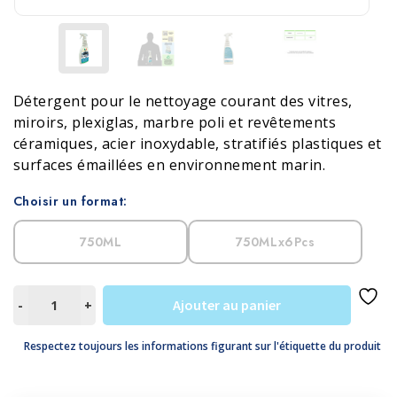
Détergent pour le nettoyage courant des vitres,
miroirs, plexiglas, marbre poli et revêtements
céramiques, acier inoxydable, stratifiés plastiques et
surfaces émaillées en environnement marin.
Choisir un format:
750ML
750MLx6Pcs
quantité
Ajouter au panier
-
+
de
REAL
Respectez toujours les informations figurant sur l'étiquette du produit
GLASS