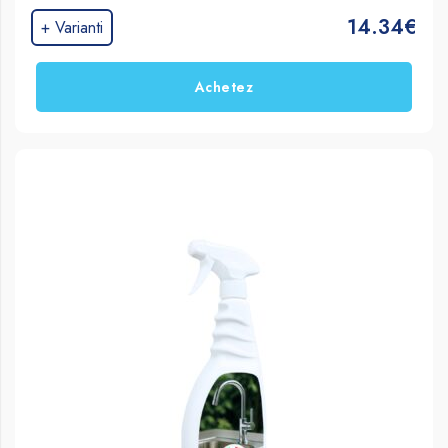
surfaces
14.34€
+ Varianti
Achetez