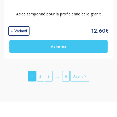
Acide tamponné pour la profidienne et le granit
12.60€
+ Varianti
Achetez
1
2
3
…
6
Avanti >