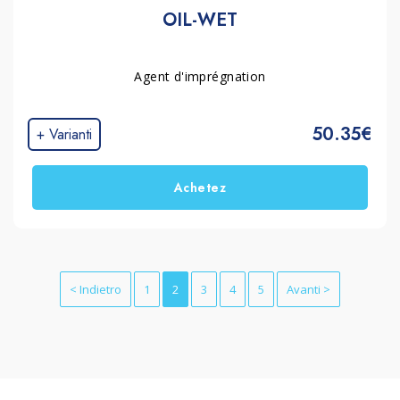
OIL-WET
Agent d'imprégnation
50.35€
+ Varianti
Achetez
< Indietro
1
2
3
4
5
Avanti >