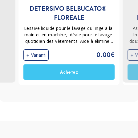
DETERSIVO BELBUCATO® 
FLOREALE
Lessive liquide pour le lavage du linge à la 
As
main et en machine, idéale pour le lavage 
li
quotidien des vêtements. Aide à éliminer 
doux
les salissures même à basse température 
sur l
0.00€
et laisse sur les tissus un frais et 
+ Varianti
+ V
persistant parfum floral.
Achetez