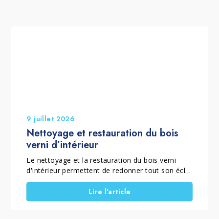
9 juillet 2026
Nettoyage et restauration du bois
verni d’intérieur
Le nettoyage et la restauration du bois verni
d'intérieur permettent de redonner tout son éclat
à un parquet verni mat ou brillant qui a perdu sa
brillance, son homogénéité et sa couleur à cause
Lire l'article
de l'usure quotidienne. Lorsque le vernis est
encore présent et que le sol ne nécessite pas un