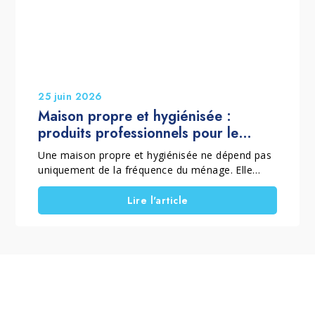
esthétique et prolonge sa durée de vie.
25 juin 2026
Maison propre et hygiénisée :
produits professionnels pour le
nettoyage de la maison
Une maison propre et hygiénisée ne dépend pas
uniquement de la fréquence du ménage. Elle
dépend aussi de la méthode employée et des
produits utilisés. C'est pourquoi, lorsqu'il est
Lire l'article
question de produits professionnels pour le
nettoyage de la maison, il est essentiel de
distinguer le nettoyage courant, le nettoyage en
profondeur et les interventions spécifiques.
Choisir les bonnes solutions permet d'éliminer la
saleté, la poussière, les résidus et les voiles
superficiels. Cela contribue également à