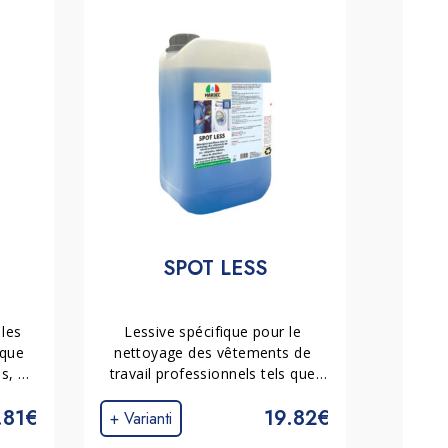
SPOT LESS
les 
Lessive spécifique pour le 
que 
nettoyage des vêtements de 
, 
travail professionnels tels que 
uir. 
combinaisons, tabliers et 
.81€
19.82€
es, 
blouses. Élimine graisses 
+ Varianti
 de 
synthétiques, huiles minérales et 