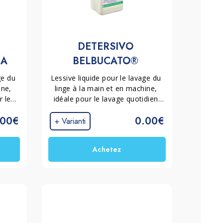
DETERSIVO 
A 
BELBUCATO® 
FLOREALE
e du 
Lessive liquide pour le lavage du 
ne, 
linge à la main et en machine, 
 les 
idéale pour le lavage quotidien 
e à 
des vêtements. Aide à éliminer 
.00€
0.00€
e à 
les salissures même à basse 
+ Varianti
en 
température et laisse sur les 
lat 
tissus un frais et persistant 
Achetez
sur 
parfum floral.
de 