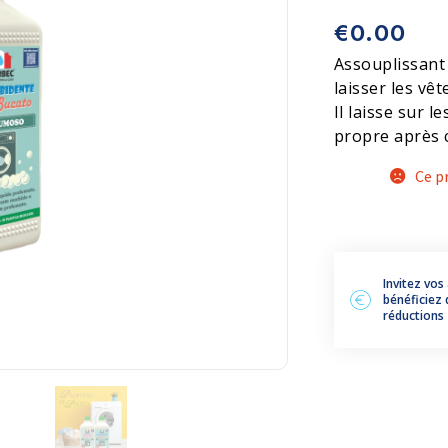
€
0.00
Terrazzo et ciment
Accessoires
Assouplissant 
laisser les v
Il laisse sur l
propre après 
Ce p
Invitez vos
bénéficiez 
réductions