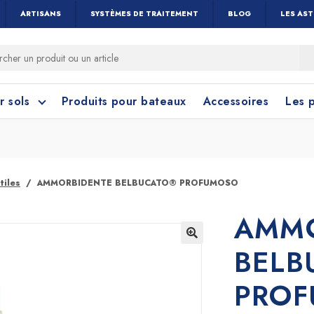
ARTISANS
SYSTÈMES DE TRAITEMENT
BLOG
LES AS
r sols
Produits pour bateaux
Accessoires
Les 
tiles
AMMORBIDENTE BELBUCATO® PROFUMOSO
AMMO
 cérame et céramique
toyage Salle de Bain
Nettoyage Vitres 
Linoléum, PVC e
BELB
Caoutchouc
Menuiseries
🔍
PRO