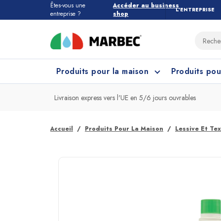
Êtes-vous une
Accéder au business
L’ENTREPRISE
entreprise ?
shop
Produits pour la maison
Produits pou
Livraison express vers l'UE en 5/6 jours ouvrables
Tous les produits pour la maison
Quel étage devez-vous nettoyer ?
Accueil
Produits Pour La Maison
Lessive Et Tex
Marbres et Pierres
Nettoyage Cuisine
Grès
Net