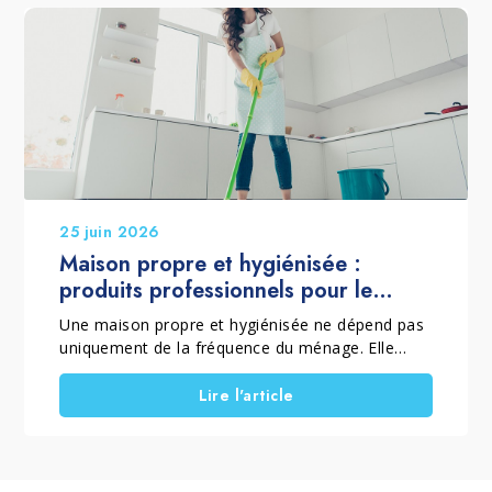
remplacer. Grâce à une restauration
professionnelle, la surface peut retrouver son
équilibre naturel. Ainsi, le parquet conserve son
esthétique et prolonge sa durée de vie.
25 juin 2026
Maison propre et hygiénisée :
produits professionnels pour le
nettoyage de la maison
Une maison propre et hygiénisée ne dépend pas
uniquement de la fréquence du ménage. Elle
dépend aussi de la méthode employée et des
produits utilisés. C'est pourquoi, lorsqu'il est
Lire l'article
question de produits professionnels pour le
nettoyage de la maison, il est essentiel de
distinguer le nettoyage courant, le nettoyage en
profondeur et les interventions spécifiques.