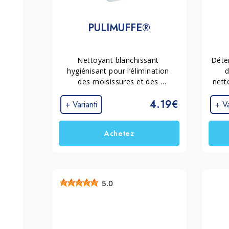
PULIMUFFE®
Nettoyant blanchissant 
Déte
hygiénisant pour l’élimination 
d
des moisissures et des 
nett
noircissements d’origine 
de ba
4.19€
organique sur les surfaces de 
sani
+ Varianti
+ Va
salle de bain, les cabines de 
douche, les carrelages et les 
Achetez
enduits.
5.0