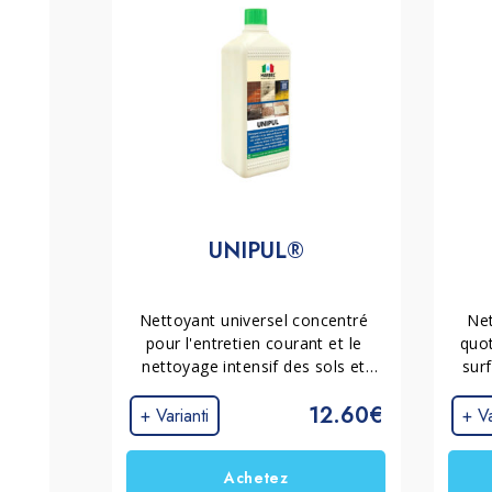
UNIPUL®
Nettoyant universel concentré 
Net
pour l'entretien courant et le 
quot
nettoyage intensif des sols et 
surf
des revêtements. Nettoie et 
12.60€
dégraisse efficacement, même à 
céra
+ Varianti
+ Va
faible concentration, tout en 
les
respectant les matériaux les plus 
surfa
Achetez
délicats. Convient également au 
trac