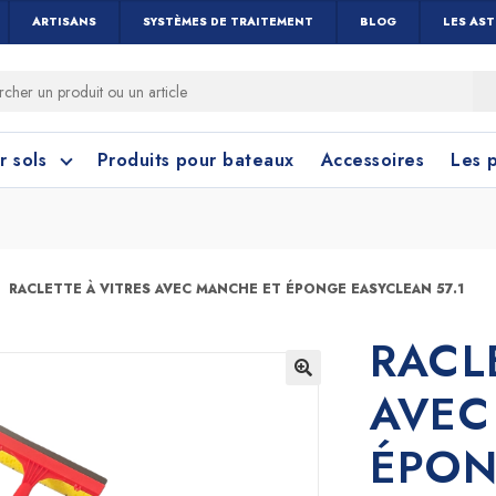
ARTISANS
SYSTÈMES DE TRAITEMENT
BLOG
LES AS
r sols
Produits pour bateaux
Accessoires
Les 
RACLETTE À VITRES AVEC MANCHE ET ÉPONGE EASYCLEAN 57.1
RACL
 cérame et céramique
toyage Salle de Bain
Nettoyage Vitres 
Linoléum, PVC e
AVEC
Caoutchouc
Menuiseries
🔍
ÉPON