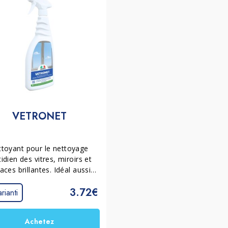
VETRONET
toyant pour le nettoyage 
idien des vitres, miroirs et 
aces brillantes. Idéal aussi 
pour le marbre poli, les 
3.72€
miques, l’acier inoxydable, 
rianti
 stratifiés plastiques et les 
ces émaillées. Nettoie sans 
Achetez
es, sèche rapidement et ne 