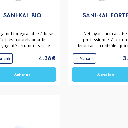
SANI-KAL BIO
SANI-KAL FORT
rgent biodégradable à base 
Nettoyant anticalcaire 
’acides naturels pour le 
professionnel à action 
oyage détartrant des salles 
détartrante contrôlée pour
ins, cuisines, robinetteries, 
nettoyage intensif des surf
4.36€
3
taires. Laissez les surfaces 
de la salle de bain sujettes
rianti
+ Varianti
propres et brillantes.
incrustations résistantes. I
élimine les dépôts de calcai
Achetez
Achetez
les résidus de savon, les ta
d’urine et la rouille, tout 
laissant les surfaces propr
brillantes et éclatantes