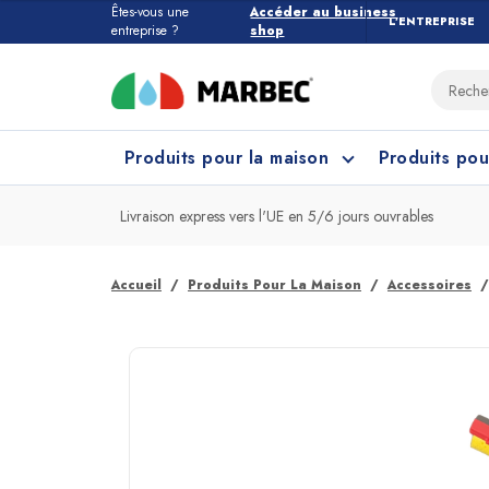
Êtes-vous une
Accéder au business
L’ENTREPRISE
entreprise ?
shop
Produits pour la maison
Produits pou
Livraison express vers l'UE en 5/6 jours ouvrables
Tous les produits pour la maison
Quel étage devez-vous nettoyer ?
Accueil
Produits Pour La Maison
Accessoires
Marbres et Pierres
Nettoyage Cuisine
Grès
Net