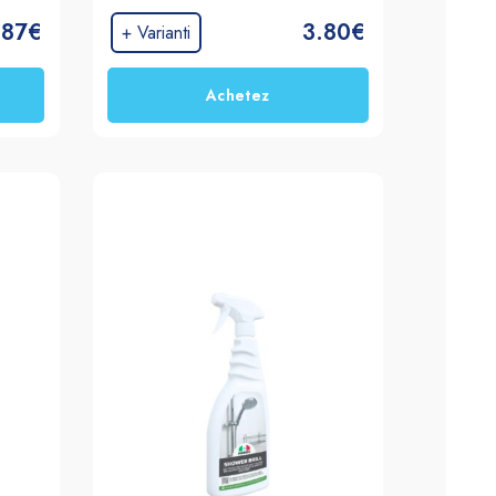
 les 
idéal pour celles en contact avec 
.87€
3.80€
 
les aliments : plaques de 
+ Varianti
de 
cuisson, tables, réfrigérateurs, 
i de 
micro-ondes et étagères.
Achetez
 la 
nts 