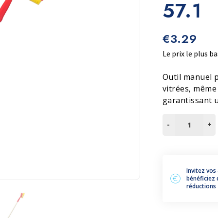
57.1
Terrazzo et ciment
Accessoires
€
3.29
Le prix le plus ba
Outil manuel p
vitrées, même 
garantissant u
quantité
-
+
de
RACLETTE
À
VITRES
Invitez vos
bénéficiez 
AVEC
réductions
MANCHE
ET
ÉPONGE