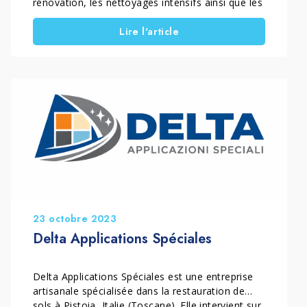
rénovation, les nettoyages intensifs ainsi que les
traitements professionnels des sols et des
Lire l'article
surfaces. L’entreprise intervient principalement
en Toscane, en Italie, en proposant des services
professionnels de restauration et de valorisation
des surfaces et des espaces. Emilia&Pippo
intervient dans des maisons privées, […]
23 octobre 2023
Delta Applications Spéciales
Delta Applications Spéciales est une entreprise
artisanale spécialisée dans la restauration de
sols à Pistoia, Italie (Toscane). Elle intervient sur