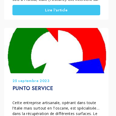
des surfaces en terre cuite, grès cérame,
Lire l'article
marbre, granit, pierre naturelle et graniglia.
L’entreprise travaille principalement dans les
provinces de Pistoia, Prato, Lucques et Florence.
Elle propose des services de nettoyage en
profondeur, de récupération […]
25 septembre 2023
PUNTO SERVICE
Cette entreprise artisanale, opérant dans toute
l’Italie mais surtout en Toscane, est spécialisée
dans la récupération de différentes surfaces. Le