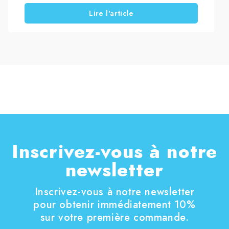
confiance qui intervient dans toute l’Italie
Lire l'article
centrale, avec une forte présence en Toscane,
Italie, en proposant des services professionnels
de traitement des sols et de restauration des
surfaces. Fondée dans les années 80 […]
Inscrivez-vous à notre
newsletter
Inscrivez-vous à notre newsletter
pour obtenir immédiatement 10%
sur votre première commande.