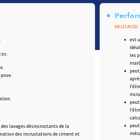
Terrazzo et ciment
Accessoires
Perfor
DELICACID:
.
est 
idéa
ces:
les p
marb
e.
peut
 pose.
aprè
l’él
incr
ation.
peut
l’él
calc
peut
r des lavages désincrustants de la
méca
ination des incrustations de ciment et