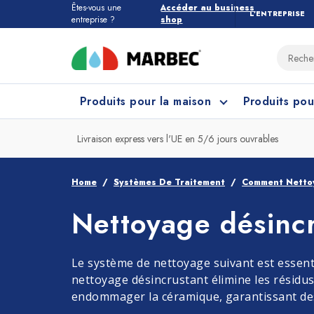
Êtes-vous une
Accéder au business
L’ENTREPRISE
entreprise ?
shop
Produits pour la maison
Produits pou
Livraison express vers l'UE en 5/6 jours ouvrables
Tous les produits pour la maison
Quel étage devez-vous nettoyer ?
Home
Systèmes De Traitement
Comment Nettoy
Nettoyage désinc
Marbres et Pierres
Nettoyage Cuisine
Grès
Net
Le système de nettoyage suivant est essenti
nettoyage désincrustant élimine les résidus 
endommager la céramique, garantissant des