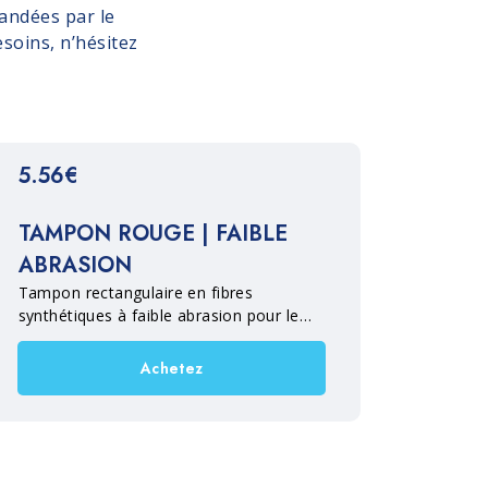
andées par le
soins, n’hésitez
5.56€
TAMPON ROUGE | FAIBLE
ABRASION
Tampon rectangulaire en fibres
synthétiques à faible abrasion pour le
nettoyage intensif des sols en terre cuite,
pierre, marbre, agglomérés cimentaires et
Achetez
bois.