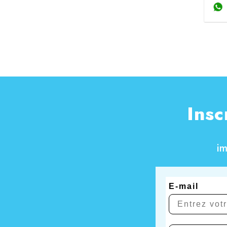
Insc
i
E-mail