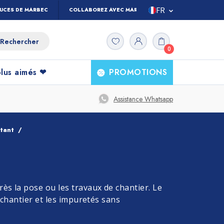
FR
TUCES DE MARBEC
COLLABOREZ AVEC MARBEC
IT
0
ES
UK
plus aimés ❤
PROMOTIONS
DE
Produits pour la
Tous les
Assistance Whatsapp
produits
maison
tant
et
t
Nettoyage Sols
Terre Cuite
ès la pose ou les travaux de chantier. Le
e chantier et les impuretés sans