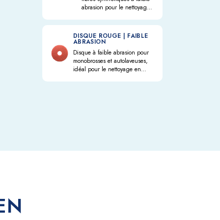
abrasion pour le nettoyage
intensif des sols en terre
cuite, pierre, marbre,
agglomérés cimentaires et
DISQUE ROUGE | FAIBLE
bois.
ABRASION
Disque à faible abrasion pour
monobrosses et autolaveuses,
idéal pour le nettoyage en
profondeur, le dégraissage et
l'élimination des cires
d'entretien sur les terres cuites,
la pierre naturelle, le marbre, le
grès cérame, le béton, le bois
et les sols résilients.
EN