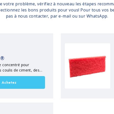
de votre problème, vérifiez à nouveau les étapes recomm
électionnez les bons produits pour vous! Pour tous vos be
pas à nous contacter, par e-mail ou sur WhatsApp.
D®
e concentré pour
es coulis de ciment, des
et des incrustations
 pierre, des matériaux
Achetez
des matériaux en pierre en