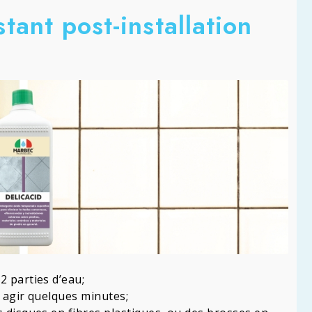
ant post-installation
2 parties d’eau;
r agir quelques minutes;