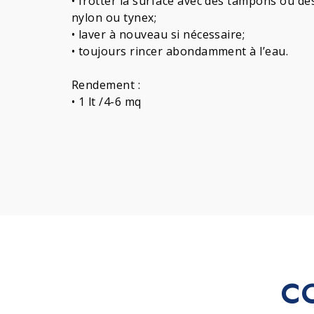
• frotter la surface avec des tampons ou de
nylon ou tynex;
• laver à nouveau si nécessaire;
• toujours rincer abondamment à l’eau.
Rendement :
• 1 lt /4-6 mq
C