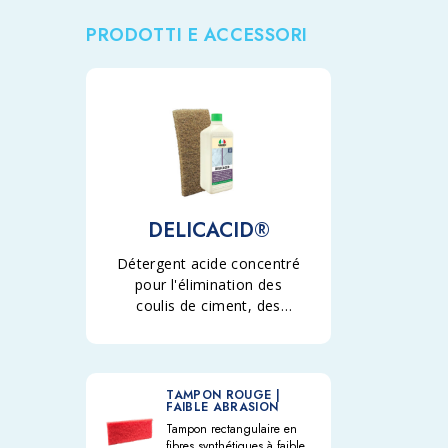
PRODOTTI E ACCESSORI
DELICACID®
Détergent acide concentré
pour l'élimination des
coulis de ciment, des
efflorescences et des
incrustations calcaires de
la pierre, des matériaux
céramiques et des
TAMPON ROUGE |
FAIBLE ABRASION
matériaux en pierre en
Tampon rectangulaire en
général.
fibres synthétiques à faible