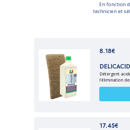
En fonction 
technicien et s
8.18€
DELICACI
Détergent acid
l'élimination d
efflorescences 
calcaires de la
céramiques et 
général.
17.45€