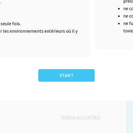
pres
.
ne c
ne c
ne f
seule fois.
toxi
 les environnements extérieurs où il y
START
TORNA ALL'INTRO