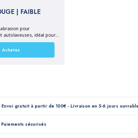
UGE | FAIBLE
 abrasion pour
 autolaveuses, idéal pour
n profondeur, le dégraissage
 des cires d'entretien sur les
Achetez
a pierre naturelle, le marbre,
le béton, le bois et les sols
Envoi gratuit à partir de 100€ - Livraison en 5-6 jours ouvrabl
Paiements sécurisés