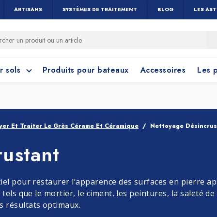
ARTISANS
SYSTÈMES DE TRAITEMENT
BLOG
LES AS
r sols
Produits pour bateaux
Accessoires
Les 
er Et Traiter Le Grès Cérame Et Céramique
Nettoyage Désincrus
rustant
 cérame et céramique
toyage Salle de Bain
Nettoyage Vitres 
Linoléum, PVC e
Caoutchouc
Menuiseries
el pour restaurer l’apparence des surfaces en pierre apr
tels que le mortier, le ciment, les peintures, la saleté d
 résultats optimaux.