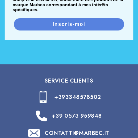
marque Marbec correspondant à mes intérêts
spécifiques.
Inscris-moi
SERVICE CLIENTS
+393348578502
+39 0573 959848
CONTATTI@MARBEC.IT