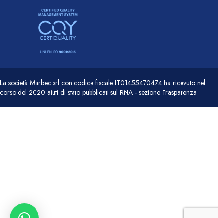
La società Marbec srl con codice fiscale IT01455470474 ha ricevuto nel
corso del 2020 aiuti di stato pubblicati sul RNA - sezione Trasparenza