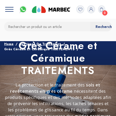
0
Grès Cérame et
Home
Systèmes De Traitement
Grès Cérame Et Céramique TRAITEMENTS
Céramique
TRAITEMENTS
La protection et le traitement des
sols et
revêtements en grès cérame
nécessitent des
produits spécifiques et des méthodes adaptées afin
de prévenir les infiltrations, les taches tenaces et
les problèmes de glissance au fil du temps. Dans
cette section, vous trouverez des
guides pratiques