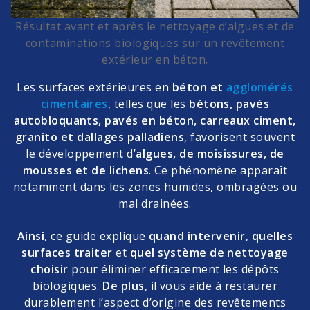
Résultat avant et après le nettoyage d’algues et de
contaminations biologiques sur un revêtement
extérieur en béton.
Les surfaces extérieures en
béton et
agglomérés
cimentaires
, telles que les
bétons, pavés
autobloquants, pavés en béton, carreaux ciment,
granito et dallages palladiens
, favorisent souvent
le développement d’
algues, de moisissures, de
mousses et de lichens
. Ce phénomène apparaît
notamment dans les zones humides, ombragées ou
mal drainées.
Ainsi
, ce guide explique
quand intervenir
,
quelles
surfaces traiter
et
quel système de nettoyage
choisir
pour éliminer efficacement les dépôts
biologiques.
De plus
, il vous aide à restaurer
durablement l’aspect d’origine des revêtements