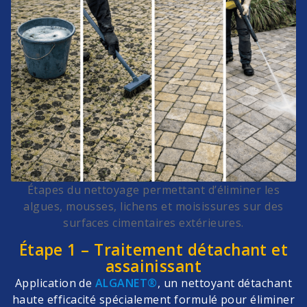
Étapes du nettoyage permettant d’éliminer les
algues, mousses, lichens et moisissures sur des
surfaces cimentaires extérieures.
Étape 1 – Traitement détachant et
assainissant
Application de
ALGANET®
, un nettoyant détachant
haute efficacité spécialement formulé pour éliminer