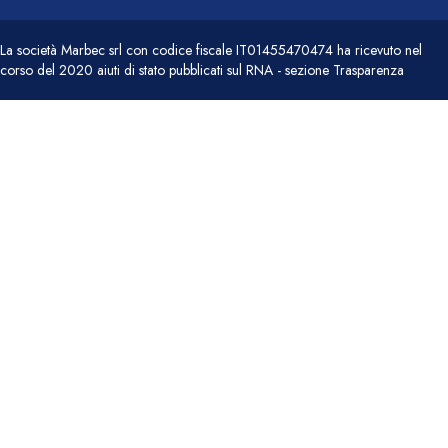
La società Marbec srl con codice fiscale IT01455470474 ha ricevuto nel
corso del 2020 aiuti di stato pubblicati sul RNA - sezione Trasparenza