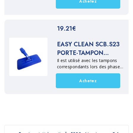
Achetez
force mécanique sur la saleté
difficile à enlever.
19.21€
EASY CLEAN SCB.S23
PORTE-TAMPON
ARTICULÉ
Il est utilisé avec les tampons
correspondants lors des phases
de lavage pour exercer une
force mécanique sur les saletés
Achetez
difficiles à enlever.