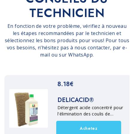
TECHNICIEN
En fonction de votre problème, vérifiez à nouveau
les étapes recommandées par le technicien et
sélectionnez les bons produits pour vous! Pour tous
vos besoins, n’hésitez pas à nous contacter, par e-
mail ou sur WhatsApp.
8.18€
DELICACID®
Détergent acide concentré pour
l'élimination des coulis de
ciment, des efflorescences et
des incrustations calcaires de la
Achetez
pierre, des matériaux