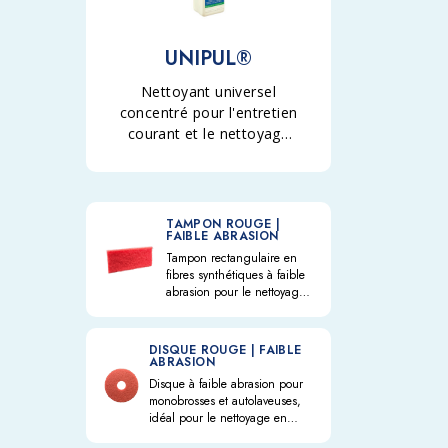
UNIPUL®
Nettoyant universel
concentré pour l'entretien
courant et le nettoyage
intensif des sols et des
revêtements. Nettoie et
dégraisse efficacement,
même à faible
TAMPON ROUGE |
FAIBLE ABRASION
concentration, tout en
Tampon rectangulaire en
respectant les matériaux
fibres synthétiques à faible
les plus délicats. Convient
abrasion pour le nettoyage
également au nettoyage
intensif des sols en terre
après pose et à
cuite, pierre, marbre,
agglomérés cimentaires et
l'élimination des dépôts
DISQUE ROUGE | FAIBLE
bois.
ABRASION
superficiels de salissures
Disque à faible abrasion pour
et de cire d'entretien.
monobrosses et autolaveuses,
idéal pour le nettoyage en
profondeur, le dégraissage et