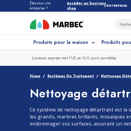
Êtes-vous une
Accéder au business
L’ENTREPRISE
entreprise ?
shop
Produits pour la maison
Produits pou
Livraison express vers l'UE en 5/6 jours ouvrables
Tous les produits pour la maison
Quel étage devez-vous nettoyer ?
Home
Systèmes De Traitement
Nettoyage Déta
Nettoyage détartr
Marbres et Pierres
Nettoyage Cuisine
Grès
Net
Ce système de nettoyage détartrant est la s
les granits, marbres brillants, mosaïques e
endommager vos surfaces, assurant un net