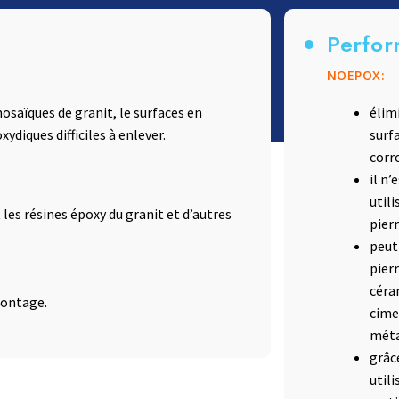
Terrazzo et ciment
Accessoires
Perfor
NOEPOX:
mosaïques de granit, le surfaces en
élimi
ydiques difficiles à enlever.
surf
corro
il n’
utili
 les résines époxy du granit et d’autres
pierr
peut
pierr
céram
montage.
cimen
méta
grâc
util