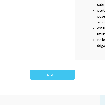
subs
peut
pose
ardo
est 
util
ne la
déga
START