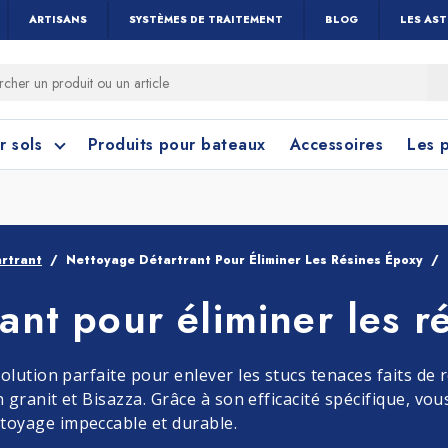
ARTISANS
SYSTÈMES DE TRAITEMENT
BLOG
LES AS
r sols
Produits pour bateaux
Accessoires
Les 
rtrant
Nettoyage Détartrant Pour Éliminer Les Résines Époxy
ant pour éliminer les r
 cérame et céramique
toyage Salle de Bain
Nettoyage Vitres 
Linoléum, PVC e
Caoutchouc
Menuiseries
olution parfaite pour enlever les stucs tenaces faits de
n granit et Bisazza. Grâce à son efficacité spécifique, 
toyage impeccable et durable.