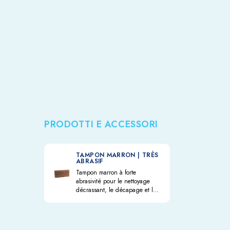
PRODOTTI E ACCESSORI
TAMPON MARRON | TRÈS
ABRASIF
Tampon marron à forte
abrasivité pour le nettoyage
décrassant, le décapage et la
rénovation de la terre cuite, du
grès cérame, de la pierre
naturelle et des agglomérats
cimentaires non polis, améliore