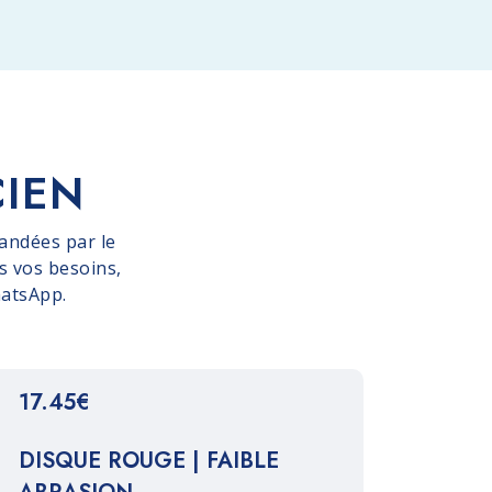
l'élimination des cires
d'entretien sur les terres cuites,
la pierre naturelle, le marbre, le
grès cérame, le béton, le bois
et les sols résilients.
CIEN
andées par le
s vos besoins,
hatsApp.
17.45€
DISQUE ROUGE | FAIBLE