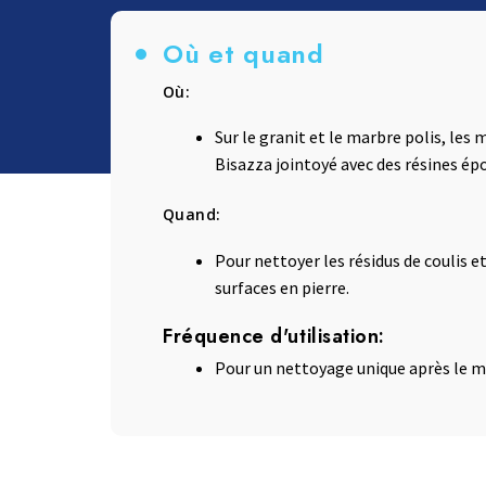
Lessive et Textiles
Bois et Parquet
Où et quand
Où:
Sur le granit et le marbre polis, les 
Bisazza jointoyé avec des résines épox
Quand:
Pour nettoyer les résidus de coulis et
surfaces en pierre.
Fréquence d'utilisation:
Pour un nettoyage unique après le 