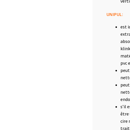
verti
UNIPUL:
est 
extr
abso
klin
maté
pvc 
peut
nett
peut
nett
endo
s’il 
être 
cire 
trai