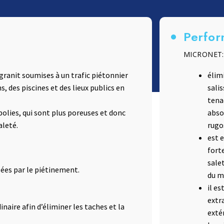
Terrazzo et ciment
Accessoires
Perfor
MICRONET:
 granit soumises à un trafic piétonnier
élim
 des piscines et des lieux publics en
sali
tena
olies, qui sont plus poreuses et donc
abso
aleté.
rugo
est 
fort
sale
sées par le piétinement.
du ma
il es
extr
naire afin d’éliminer les taches et la
exté