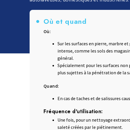
Lessive et Textiles
Bois et Parquet
Où et quand
Où:
Sur les surfaces en pierre, marbre et
intense, comme les sols des magasins,
général.
Spécialement pour les surfaces non p
plus sujettes à la pénétration de la s
Quand:
En cas de taches et de salissures cau
Fréquence d'utilisation:
Une fois, pour un nettoyage extraordi
saleté créées par le piétinement.