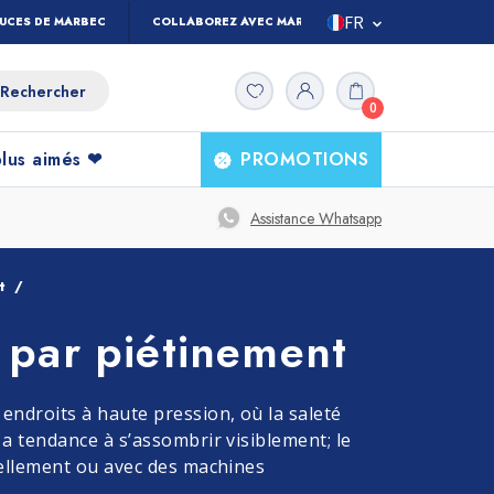
FR
TUCES DE MARBEC
COLLABOREZ AVEC MARBEC
IT
0
ES
UK
plus aimés ❤
PROMOTIONS
DE
Produits pour la
Tous les
Assistance Whatsapp
produits
maison
t
 par piétinement
et
t
Nettoyage Sols
Terre Cuite
 endroits à haute pression, où la saleté
 a tendance à s’assombrir visiblement; le
nuellement ou avec des machines