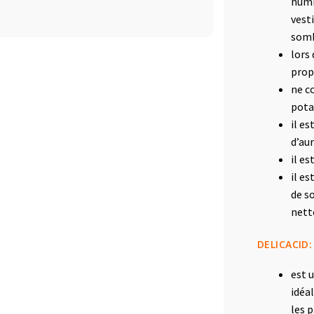
humi
vesti
sombr
lors 
prop
ne c
pota
il e
d’au
il es
il es
de s
nett
DELICACID:
est 
idéa
les p