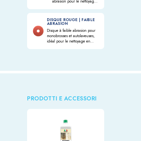
abrasion pour le nettoyage
intensif des sols en terre
cuite, pierre, marbre,
agglomérés cimentaires et
DISQUE ROUGE | FAIBLE
bois.
ABRASION
Disque à faible abrasion pour
monobrosses et autolaveuses,
idéal pour le nettoyage en
profondeur, le dégraissage et
l'élimination des cires
d'entretien sur les terres cuites,
la pierre naturelle, le marbre, le
grès cérame, le béton, le bois
et les sols résilients.
PRODOTTI E ACCESSORI