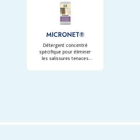
MICRONET®
Détergent concentré
spécifique pour éliminer
les salissures tenaces
dues au piétinement des
matériaux en pierre
microporeux, des pierres,
des travertins, du grès
cérame et de la
céramique.