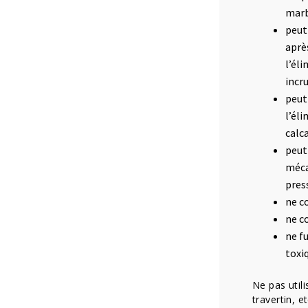
marb
peut
aprè
l’él
incr
peut
l’él
calc
peut
méca
pres
ne c
ne c
ne f
toxi
Ne pas util
travertin, e