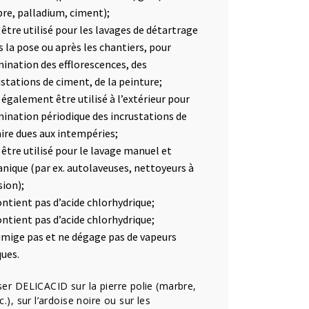
re, palladium, ciment);
 être utilisé pour les lavages de détartrage
s la pose ou après les chantiers, pour
imination des efflorescences, des
ustations de ciment, de la peinture;
 également être utilisé à l’extérieur pour
imination périodique des incrustations de
aire dues aux intempéries;
 être utilisé pour le lavage manuel et
nique (par ex. autolaveuses, nettoyeurs à
sion);
ontient pas d’acide chlorhydrique;
ontient pas d’acide chlorhydrique;
umige pas et ne dégage pas de vapeurs
ques.
iser DELICACID sur la pierre polie (marbre,
tc.), sur l’ardoise noire ou sur les