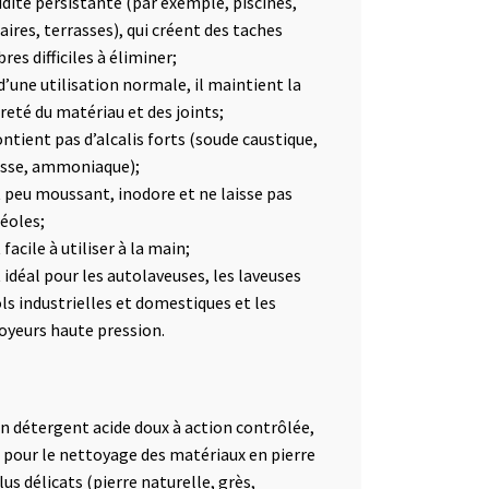
dité persistante (par exemple, piscines,
aires, terrasses), qui créent des taches
es difficiles à éliminer;
d’une utilisation normale, il maintient la
reté du matériau et des joints;
ontient pas d’alcalis forts (soude caustique,
sse, ammoniaque);
st peu moussant, inodore et ne laisse pas
réoles;
t facile à utiliser à la main;
t idéal pour les autolaveuses, les laveuses
ols industrielles et domestiques et les
oyeurs haute pression.
un détergent acide doux à action contrôlée,
l pour le nettoyage des matériaux en pierre
lus délicats (pierre naturelle, grès,