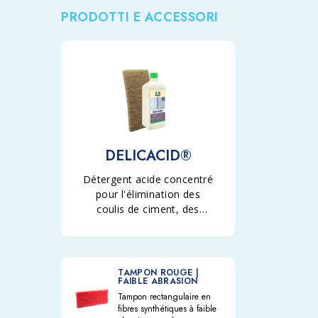
PRODOTTI E ACCESSORI
DELICACID®
Détergent acide concentré
pour l'élimination des
coulis de ciment, des
efflorescences et des
incrustations calcaires de
la pierre, des matériaux
céramiques et des
TAMPON ROUGE |
FAIBLE ABRASION
matériaux en pierre en
Tampon rectangulaire en
général.
fibres synthétiques à faible