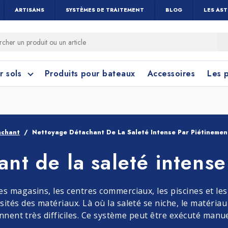
ARTISANS
SYSTÈMES DE TRAITEMENT
BLOG
LES AS
r sols
Produits pour bateaux
Accessoires
Les 
achant
Nettoyage Détachant De La Saleté Intense Par Piétinemen
nt de la saleté intense
 cérame et céramique
toyage Salle de Bain
Nettoyage Vitres 
Linoléum, PVC e
Caoutchouc
Menuiseries
s magasins, les centres commerciaux, les piscines et les
ités des matériaux. Là où la saleté se niche, le matériau
iennent très difficiles. Ce système peut être exécuté ma