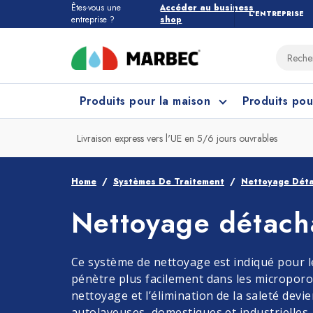
Êtes-vous une
Accéder au business
L’ENTREPRISE
entreprise ?
shop
Produits pour la maison
Produits pou
Livraison express vers l'UE en 5/6 jours ouvrables
Tous les produits pour la maison
Quel étage devez-vous nettoyer ?
Home
Systèmes De Traitement
Nettoyage Dét
Nettoyage détacha
Marbres et Pierres
Nettoyage Cuisine
Grès
Net
Ce système de nettoyage est indiqué pour le
pénètre plus facilement dans les microporos
nettoyage et l’élimination de la saleté dev
autolaveuses, domestiques et industrielles.