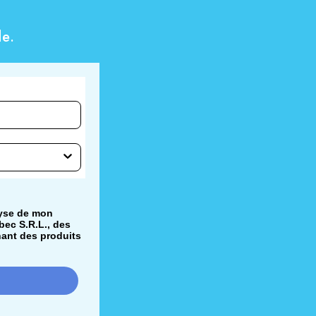
e.
lyse de mon
bec S.R.L., des
nant des produits