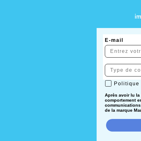
i
E-mail
Politique de 
Politique
Après avoir lu la
comportement en 
communications i
de la marque Mar