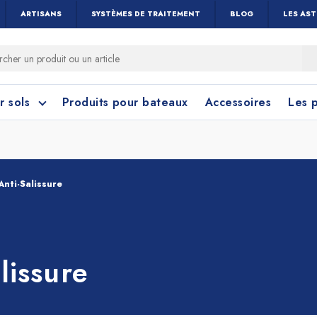
ARTISANS
SYSTÈMES DE TRAITEMENT
BLOG
LES AS
r sols
Produits pour bateaux
Accessoires
Les 
Anti-Salissure
 cérame et céramique
toyage Salle de Bain
Nettoyage Vitres 
Linoléum, PVC e
Caoutchouc
Menuiseries
lissure