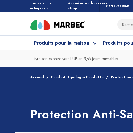
Êtes-vous une
Accéder au business
L’ENTREPRISE
entreprise ?
shop
Produits pour la maison
Produits pou
Livraison express vers l'UE en 5/6 jours ouvrables
Tous les produits pour la maison
Quel étage devez-vous nettoyer ?
Accueil
Produit Tipologia Prodotto
Protection 
Marbres et Pierres
Nettoyage Cuisine
Grès
Net
Protection Anti-Sa