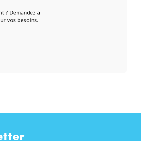
ment ? Demandez à
our vos besoins.
etter