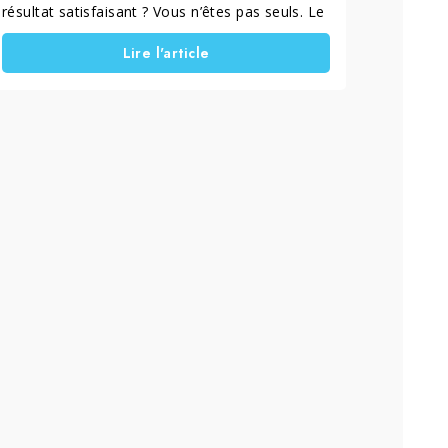
résultat satisfaisant ? Vous n’êtes pas seuls. Le
verre est un matériau difficile à nettoyer sans
Lire l'article
laisser de traces ou d’auréoles visibles, surtout
sur des surfaces exposées comme les
fenêtres, les vitrines ou les parois de douche.
Aujourd’hui, la technologie apporte une
solution concrète : la nanotechnologie
appliquée au verre, qui permet d’améliorer la
propreté et l’entretien des surfaces dans le
temps.