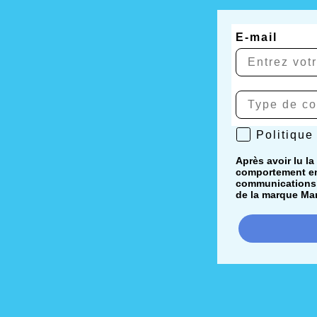
E-mail
Politique de 
Politique
Après avoir lu la
comportement en 
communications i
de la marque Mar