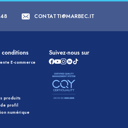
848
CONTATTI@MARBEC.IT
 conditions
Suivez-nous sur
Vente E-commerce
es produits
de profil
tion numérique