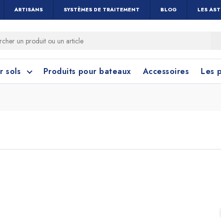
ARTISANS
SYSTÈMES DE TRAITEMENT
BLOG
LES AS
r sols
Produits pour bateaux
Accessoires
Les 
 cérame et céramique
toyage Salle de Bain
Nettoyage Vitres 
Linoléum, PVC e
Caoutchouc
Menuiseries