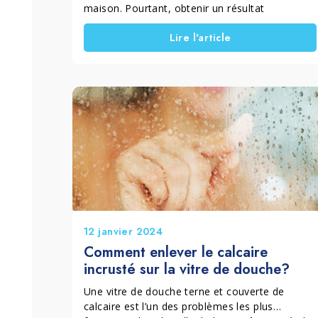
maison. Pourtant, obtenir un résultat
réellement sans traces ni résidus est souvent
Lire l'article
plus compliqué qu’il n’y paraît. Le problème
principal n’est pas seulement d’éliminer la
saleté, mais d’éviter traces, voiles et dépôts qui
réduisent la transparence des surfaces. Pour
obtenir un résultat efficace, il est essentiel
d’utiliser une méthode de nettoyage sans
traces et d’adopter une bonne technique. Une
surface bien nettoyée reste plus longtemps
propre et brillante, ce qui réduit la fréquence
des interventions.
12 janvier 2024
Comment enlever le calcaire
incrusté sur la vitre de douche?
Une vitre de douche terne et couverte de
calcaire est l’un des problèmes les plus