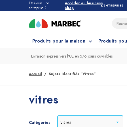
Êtes-vous une
Accéder au business
L’ENTREPRISE
entreprise ?
shop
Produits pour la maison
Produits pou
Livraison express vers l'UE en 5/6 jours ouvrables
Tous les produits pour la maison
Quel étage devez-vous nettoyer ?
Accueil
Sujets Identifiés “vitres”
Marbres et Pierres
Nettoyage Cuisine
Grès
Net
vitres
Catégories: