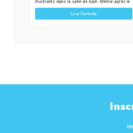
frustrants dans la salle de bain. Même après le
nettoyage, des traces, des taches et des
Lire l'article
dépôts restent visibles et rendent le verre
opaque. En réalité, le problème ne vient pas du
nettoyage lui-même, mais de la méthode
utilisée. Avec la bonne approche, il est possible
d’enlever le calcaire incrusté sur la vitre de
douche et de conserver une surface brillante
dans le temps, sans effort excessif ni risque
pour le verre.
Insc
i