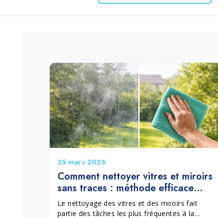
Lessive et Textiles
Bois et Parquet
25 mars 2026
Comment nettoyer vitres et miroirs
sans traces : méthode efficace
pour des surfaces parfaites
Le nettoyage des vitres et des miroirs fait
partie des tâches les plus fréquentes à la