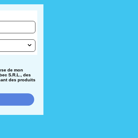
lyse de mon
bec S.R.L., des
nant des produits