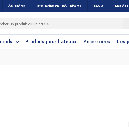
ARTISANS
SYSTÈMES DE TRAITEMENT
BLOG
LES AS
r sols
Produits pour bateaux
Accessoires
Les 
 cérame et céramique
toyage Salle de Bain
Nettoyage Vitres 
Linoléum, PVC e
Caoutchouc
Menuiseries