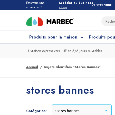
Êtes-vous une
Accéder au business
L’ENTREPRISE
entreprise ?
shop
Produits pour la maison
Produits pou
Livraison express vers l'UE en 5/6 jours ouvrables
Tous les produits pour la maison
Quel étage devez-vous nettoyer ?
Accueil
Sujets Identifiés “stores Bannes”
Marbres et Pierres
Nettoyage Cuisine
Grès
Net
stores bannes
Catégories: