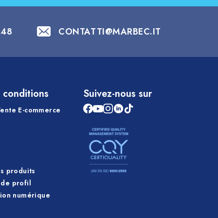
848
CONTATTI@MARBEC.IT
 conditions
Suivez-nous sur
Vente E-commerce
es produits
de profil
tion numérique