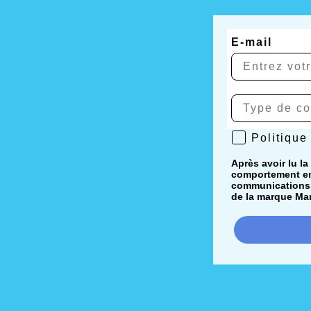
E-mail
Politique de 
Politique
Après avoir lu la
comportement en 
communications i
de la marque Mar