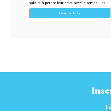
salir et à perdre leur éclat avec le temps. Les
moisissures, les traces et les résidus
Lire l'article
atmosphériques peuvent rendre le tissu terne
et plus difficile à entretenir. Emilia&Pippo,
entreprise spécialisée dans les nettoyages
approfondis et extraordinaires, a réalisé la
remise en état d’un store banne en polyester.
Pour obtenir un nettoyage efficace, l’entreprise
a utilisé PULISCI TENDE, un détergent
détachant spécifique pour les tissus extérieurs.
Dans cet article, nous découvrons la méthode
utilisée pour éliminer les salissures
atmosphériques, les traces ternes et les
résidus accumulés sur la surface du store.
Insc
i