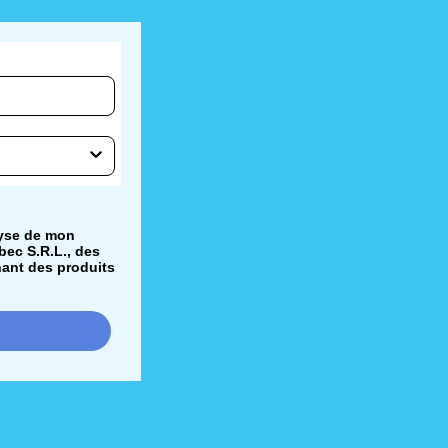
lyse de mon
bec S.R.L., des
nant des produits