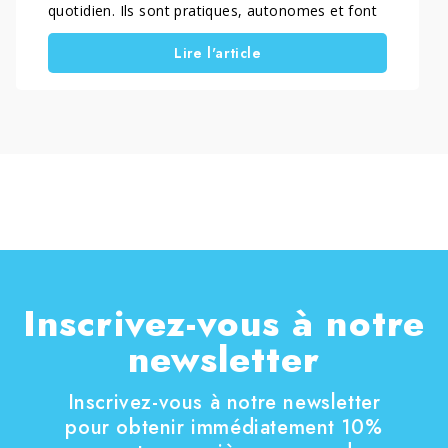
quotidien. Ils sont pratiques, autonomes et font
gagner du temps. De plus, ils aident à garder les
Lire l'article
sols plus propres jour après jour. Cependant,
pour obtenir un bon résultat, le choix du
détergent reste essentiel. Dans ce guide, nous
expliquons quel détergent utiliser pour un robot
laveur et comment éviter les erreurs les plus
courantes. Vous découvrirez aussi pourquoi un
détergent sans mousse pour robot laveur aide à
prévenir les traces, les résidus et les problèmes
dans le réservoir.
Inscrivez-vous à notre
newsletter
Inscrivez-vous à notre newsletter
pour obtenir immédiatement 10%