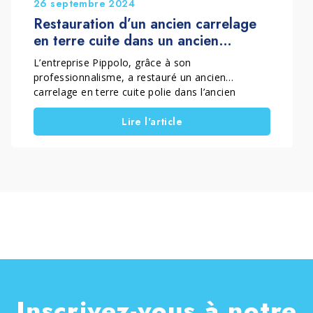
26 septembre 2024
Restauration d’un ancien carrelage
en terre cuite dans un ancien
oratoire du centre de Bologne
L’entreprise Pippolo, grâce à son
professionnalisme, a restauré un ancien
carrelage en terre cuite polie dans l’ancien
oratoire San Filippo Neri. Cette intervention a été
Lire l'article
essentielle pour redonner son éclat à un
carrelage historique représentant un véritable
patrimoine culture
Inscrivez-vous à notre