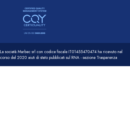
La società Marbec srl con codice fiscale IT01455470474 ha ricevuto nel
corso del 2020 aiuti di stato pubblicati sul RNA - sezione Trasparenza