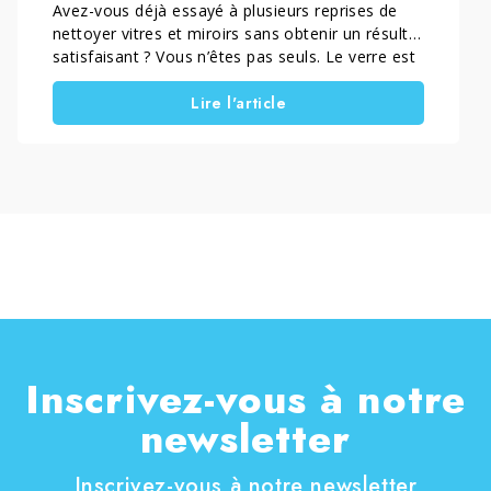
Avez-vous déjà essayé à plusieurs reprises de
nettoyer vitres et miroirs sans obtenir un résultat
satisfaisant ? Vous n’êtes pas seuls. Le verre est
un matériau difficile à nettoyer sans laisser de
Lire l'article
traces ou d’auréoles visibles, surtout sur des
surfaces exposées comme les fenêtres, les
vitrines ou les parois de douche. Aujourd’hui, la
technologie apporte une solution concrète : la
nanotechnologie appliquée au verre, qui permet
d’améliorer la propreté et l’entretien des surfaces
dans le temps.
Inscrivez-vous à notre
newsletter
Inscrivez-vous à notre newsletter