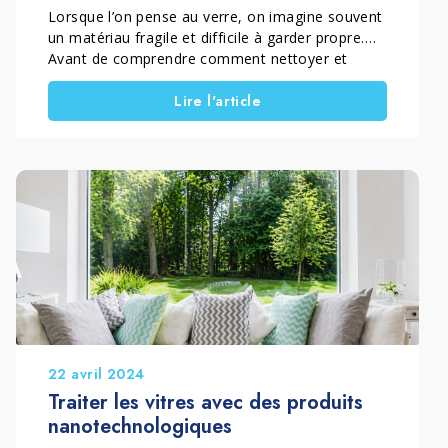
Lorsque l’on pense au verre, on imagine souvent
un matériau fragile et difficile à garder propre.
Avant de comprendre comment nettoyer et
protéger le verre, il est essentiel de savoir
Lire l'article
pourquoi ce matériau demande une attention
constante. Il est également important d’identifier
quels produits permettent réellement de le
maintenir propre, dégraissé et plus facile à
entretenir dans le temps.
22 avril 2024
Traiter les vitres avec des produits
nanotechnologiques