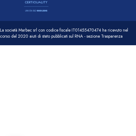
La società Marbec srl con codice fiscale IT01455470474 ha ricevuto nel
corso del 2020 aiuti di stato pubblicati sul RNA - sezione Trasparenza