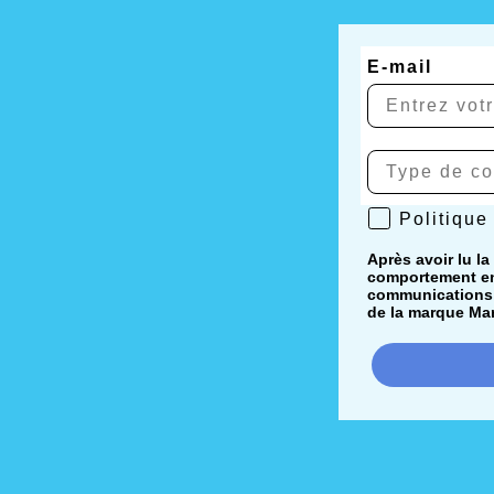
E-mail
Politique de 
Politique
Après avoir lu la
comportement en 
communications i
de la marque Mar