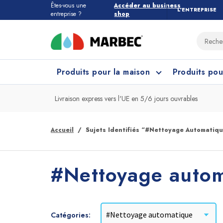
Êtes-vous une
Accéder au business
L’ENTREPRISE
entreprise ?
shop
Produits pour la maison
Produits pou
Livraison express vers l'UE en 5/6 jours ouvrables
Tous les produits pour la maison
Quel étage devez-vous nettoyer ?
Accueil
Sujets Identifiés “#Nettoyage Automatiq
Marbres et Pierres
Nettoyage Cuisine
Grès
Net
#Nettoyage auto
Catégories: