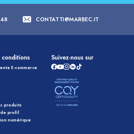
848
CONTATTI@MARBEC.IT
 conditions
Suivez-nous sur
Vente E-commerce
es produits
de profil
tion numérique