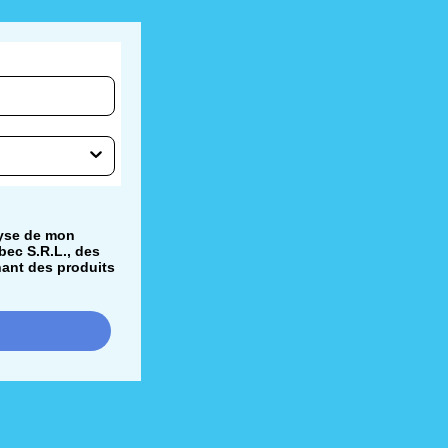
lyse de mon
bec S.R.L., des
nant des produits