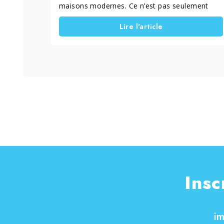
maisons modernes. Ce n’est pas seulement
une tendance. Dès qu’on les utilise, on
Lire l'article
comprend rapidement pourquoi ils connaissent
un tel succès. Un système automatique de
lavage des sols fonctionne de façon
autonome, aide à garder la maison plus propre
et réduit le temps consacré au ménage.
Aujourd’hui, cette technologie ne sert plus
uniquement à “nettoyer quand c’est
nécessaire”. Elle permet surtout de gagner du
temps au quotidien, de réduire les efforts et de
profiter de sols plus propres jour après jou
Insc
i