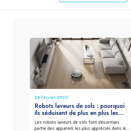
Lessive et Textiles
Bois et Parquet
24 février 2025
Robots laveurs de sols : pourquoi
ils séduisent de plus en plus les
foyers (et comment bien les utiliser)
Les robots laveurs de sols font désormais
partie des appareils les plus appréciés dans les