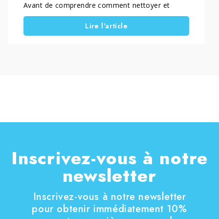
Avant de comprendre comment nettoyer et
protéger le verre, il est essentiel de savoir
Lire l'article
pourquoi ce matériau demande une attention
constante. Il est également important d’identifier
quels produits permettent réellement de le
maintenir propre, dégraissé et plus facile à
entretenir dans le temps.
Inscrivez-vous à notre
newsletter
Inscrivez-vous à notre newsletter
pour obtenir immédiatement 10%