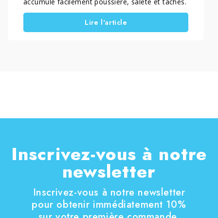
accumule facilement poussière, saleté et taches.
Savoir comment nettoyer un canapé en tissu
Lire l'article
correctement permet de le garder hygiénique, de
préserver les fibres et d’améliorer le confort au
quotidien.
Inscrivez-vous à notre
newsletter
Inscrivez-vous à notre newsletter
pour obtenir immédiatement 10%
sur votre première commande.