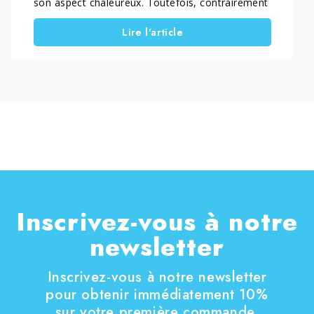
son aspect chaleureux. Toutefois, contrairement
à un parquet verni, il nécessite un entretien
Lire l'article
spécifique. Cet entretien permet de préserver
durablement ses qualités esthétiques et
protectrices. Avec quelques gestes simples, vous
pouvez conserver le traitement d’origine, limiter
l’absorption des salissures et garder un bois
homogène et agréable à regarder. Dans ce
guide, vous découvrirez comment nettoyer
correctement un parquet huilé. Vous verrez
également quand effectuer un entretien
approfondi. Enfin, vous apprendrez quels
produits utiliser pour protéger et nourrir le bois
durablement.
Inscrivez-vous à notre
newsletter
Inscrivez-vous à notre newsletter
pour obtenir immédiatement 10%
sur votre première commande.