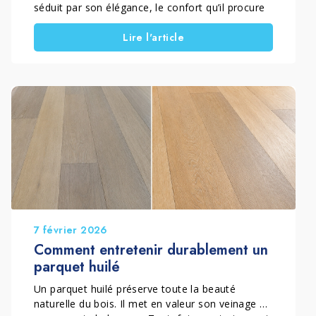
séduit par son élégance, le confort qu’il procure
et sa capacité à mettre en valeur tous les styles
Lire l'article
d’intérieur. Toutefois, pour préserver
durablement son aspect, il est essentiel de
savoir comment nettoyer un parquet et
comment laver un parquet sans l’abîmer. Pour
cela, il faut adopter la bonne méthode et choisir
des produits adaptés à sa finition. En effet, un
parquet vitrifié ne s’entretient pas comme un
parquet huilé ou ciré. Dans ce guide complet,
découvrez les erreurs à éviter ainsi que les
solutions les plus adaptées pour conserver un
bois propre, protégé et esthétique pendant de
nombreuses années.
7 février 2026
Comment entretenir durablement un
parquet huilé
Un parquet huilé préserve toute la beauté
naturelle du bois. Il met en valeur son veinage et