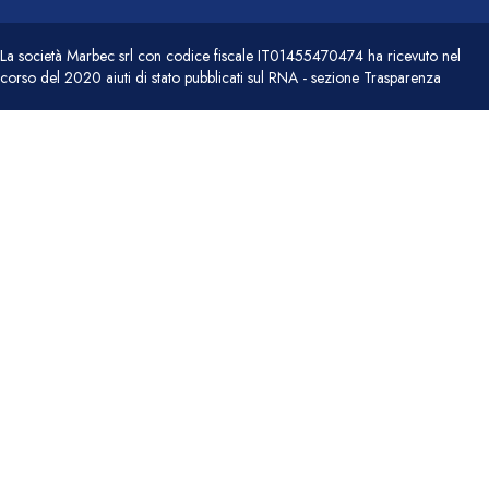
La società Marbec srl con codice fiscale IT01455470474 ha ricevuto nel
corso del 2020 aiuti di stato pubblicati sul RNA - sezione Trasparenza