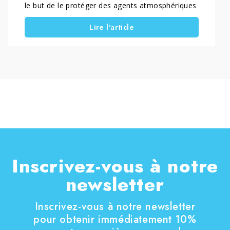
le but de le protéger des agents atmosphériques
et d’en préserver l’esthétique dans le temps.
Lire l'article
L’intervention a commencé par un nettoyage en
profondeur à l’aide de VIACEM et d’un disque
Tynex, suivi de l’application du protecteur hydro-
oléofuge TIM. Enfin, un produit de finition a été
appliqué, conférant au béton un aspect mat,
ravivé et résistant à la pluie, au soleil et à la
saleté. Le résultat est une surface mise en
valeur, protégée et facile à entretenir.
Inscrivez-vous à notre
newsletter
Inscrivez-vous à notre newsletter
pour obtenir immédiatement 10%