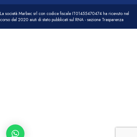
La società Marbec srl con codice fiscale IT01455470474 ha ricevuto nel
corso del 2020 aiuti di stato pubblicati sul RNA - sezione Trasparenza