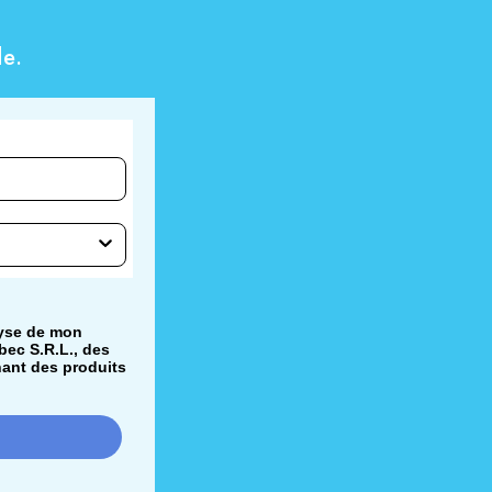
e.
lyse de mon
bec S.R.L., des
nant des produits