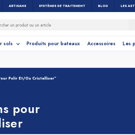
ARTISANS
SYSTÈMES DE TRAITEMENT
BLOG
LES AS
r sols
Produits pour bateaux
Accessoires
Les 
our Polir Et/ou Cristalliser”
 cérame et céramique
toyage Salle de Bain
Nettoyage Vitres 
Linoléum, PVC e
ns pour
Caoutchouc
Menuiseries
liser