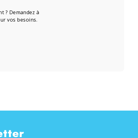
ment ? Demandez à
our vos besoins.
etter