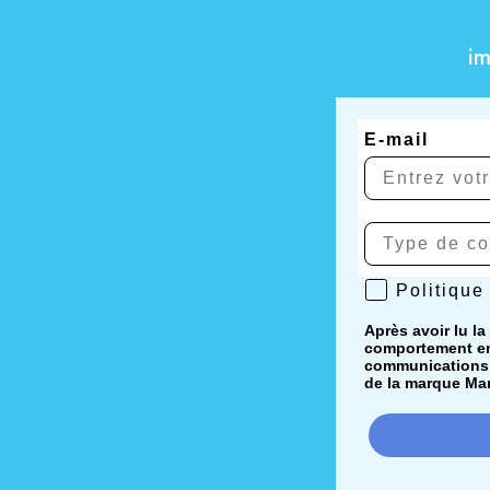
i
E-mail
Politique de 
Politique
Après avoir lu la
comportement en 
communications i
de la marque Mar