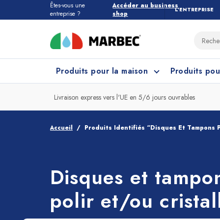
Êtes-vous une
Accéder au business
L’ENTREPRISE
entreprise ?
shop
Produits pour la maison
Produits pou
Livraison express vers l'UE en 5/6 jours ouvrables
Tous les produits pour la maison
Quel étage devez-vous nettoyer ?
Accueil
Produits Identifiés “Disques Et Tampons P
Marbres et Pierres
Nettoyage Cuisine
Grès
Net
Disques et tampo
polir et/ou cristal