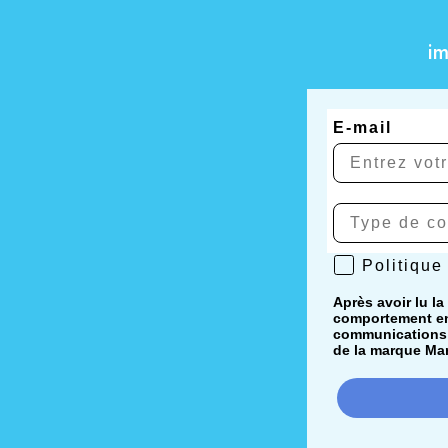
i
E-mail
Politique de 
Politique
Après avoir lu la
comportement en 
communications i
de la marque Mar