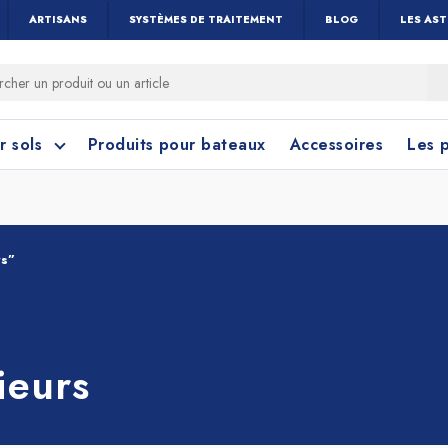
ARTISANS
SYSTÈMES DE TRAITEMENT
BLOG
LES AS
r sols
Produits pour bateaux
Accessoires
Les 
rs”
 cérame et céramique
toyage Salle de Bain
Nettoyage Vitres 
Linoléum, PVC e
Caoutchouc
Menuiseries
ieurs