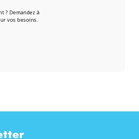
ment ? Demandez à
our vos besoins.
etter