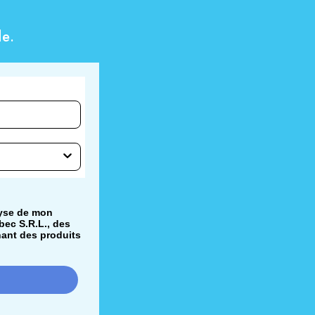
e.
lyse de mon
bec S.R.L., des
nant des produits