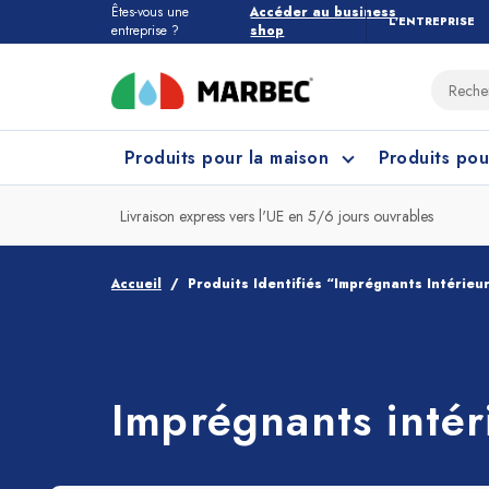
Êtes-vous une
Accéder au business
L’ENTREPRISE
entreprise ?
shop
Produits pour la maison
Produits pou
Livraison express vers l'UE en 5/6 jours ouvrables
Tous les produits pour la maison
Quel étage devez-vous nettoyer ?
Accueil
Produits Identifiés “Imprégnants Intérieu
Marbres et Pierres
Nettoyage Cuisine
Grès
Net
Imprégnants intér